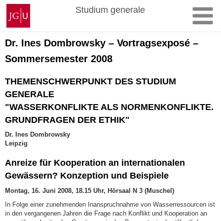
Zum
Johannes
Studium generale
Inhalt
Gutenberg-
springen
Universität
Mainz
Dr. Ines Dombrowsky – Vortragsexposé –
Sommersemester 2008
THEMENSCHWERPUNKT DES STUDIUM
GENERALE
"WASSERKONFLIKTE ALS NORMENKONFLIKTE.
GRUNDFRAGEN DER ETHIK"
Dr. Ines Dombrowsky
Leipzig
Anreize für Kooperation an internationalen
Gewässern? Konzeption und Beispiele
Montag, 16. Juni 2008, 18.15 Uhr, Hörsaal N 3 (Muschel)
In Folge einer zunehmenden Inanspruchnahme von Wasserressourcen ist
in den vergangenen Jahren die Frage nach Konflikt und Kooperation an