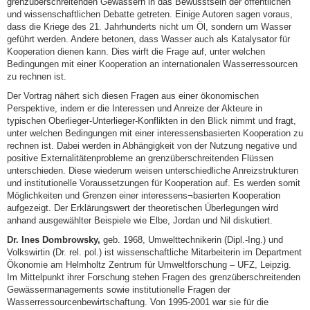
grenzüberschreitenden Gewässern in das Bewusstsein der öffentlichen
und wissenschaftlichen Debatte getreten. Einige Autoren sagen voraus,
dass die Kriege des 21. Jahrhunderts nicht um Öl, sondern um Wasser
geführt werden. Andere betonen, dass Wasser auch als Katalysator für
Kooperation dienen kann. Dies wirft die Frage auf, unter welchen
Bedingungen mit einer Kooperation an internationalen Wasserressourcen
zu rechnen ist.
Der Vortrag nähert sich diesen Fragen aus einer ökonomischen
Perspektive, indem er die Interessen und Anreize der Akteure in
typischen Oberlieger-Unterlieger-Konflikten in den Blick nimmt und fragt,
unter welchen Bedingungen mit einer interessensbasierten Kooperation zu
rechnen ist. Dabei werden in Abhängigkeit von der Nutzung negative und
positive Externalitätenprobleme an grenzüberschreitenden Flüssen
unterschieden. Diese wiederum weisen unterschiedliche Anreizstrukturen
und institutionelle Voraussetzungen für Kooperation auf. Es werden somit
Möglichkeiten und Grenzen einer interessens¬basierten Kooperation
aufgezeigt. Der Erklärungswert der theoretischen Überlegungen wird
anhand ausgewählter Beispiele wie Elbe, Jordan und Nil diskutiert.
Dr. Ines Dombrowsky,
geb. 1968, Umwelttechnikerin (Dipl.-Ing.) und
Volkswirtin (Dr. rel. pol.) ist wissenschaftliche Mitarbeiterin im Department
Ökonomie am Helmholtz Zentrum für Umweltforschung – UFZ, Leipzig.
Im Mittelpunkt ihrer Forschung stehen Fragen des grenzüberschreitenden
Gewässermanagements sowie institutionelle Fragen der
Wasserressourcenbewirtschaftung. Von 1995-2001 war sie für die