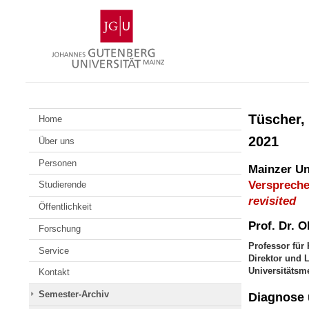
Zum
Johannes
Inhalt
Gutenberg-
springen
Universität
Mainz
Tüscher,
Home
2021
Über uns
Personen
Mainzer Un
Verspreche
Studierende
revisited
Öffentlichkeit
Prof. Dr. O
Forschung
Professor für 
Service
Direktor und L
Universitätsm
Kontakt
Semester-Archiv
Diagnose 