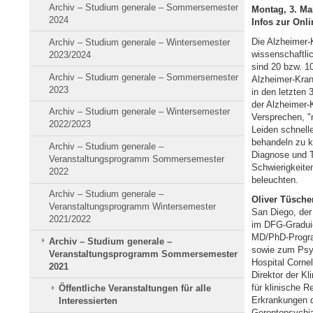
Archiv – Studium generale – Sommersemester
Montag, 3. Mai
2024
Infos zur Onl
Die Alzheimer-
Archiv – Studium generale – Wintersemester
wissenschaftli
2023/2024
sind 20 bzw. 1
Archiv – Studium generale – Sommersemester
Alzheimer-Kran
2023
in den letzten
der Alzheimer-
Archiv – Studium generale – Wintersemester
Versprechen, "
2022/2023
Leiden schnelle
behandeln zu k
Archiv – Studium generale –
Diagnose und T
Veranstaltungsprogramm Sommersemester
Schwierigkeite
2022
beleuchten.
Archiv – Studium generale –
Oliver Tüsche
Veranstaltungsprogramm Wintersemester
San Diego, der
2021/2022
im DFG-Graduie
MD/PhD-Program
Archiv – Studium generale –
sowie zum Psyc
Veranstaltungsprogramm Sommersemester
Hospital Cornel
2021
Direktor der Kl
für klinische 
Öffentliche Veranstaltungen für alle
Erkrankungen d
Interessierten
Gerontopsychia