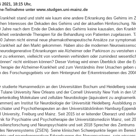
 2021, 18:15 Uhr,
ine-Teilnahme unter www.studgen.uni-mainz.de
Krankheit stand und steht wie kaum eine andere Erkrankung des Gehirns im 
chen Interesses der Dekaden des Gehirns und der aktuellen Hirnforschung. Ni
0 Jahre nach dem Ende der Dekaden des Gehirns keine kausalen, den Krankhe
kheit verändernde Therapien für die Behandlung von Patienten zugelassen. T
 30 Jahren nicht einmal neue pharmakotherapeutische Ansätze zur symptomat
Krankheit auf den Markt gekommen. Haben also die modernen Neurowissensch
neurodegenerative Erkrankungen wie Alzheimer oder Parkinson zu verstehen 
r zu erkennen, vielleicht von vornherein verhindern oder zumindest wesentlic
önnen" nicht einlösen können? Dieser Vortrag wird einen Überblick über die 
herapie der Alzheimer-Krankheit und zum Verständnis ihrer Ursachen geben 
n des Forschungsgebiets vor dem Hintergrund der Erkenntnisebenen des 2004
r
studierte Humanmedizin an den Universitäten Bochum und Heidelberg sowie
 Tulane University New Orleans und der Cornell University New York in den 
rtenkolleg Molekulare und zelluläre Neurobiologie (äquivalent zu angloameri
men) am Institut für Neurobiologie der Universität Heidelberg. Ausbildung 
hiater und Psychotherapeuten an den Universitätskliniken Hamburg-Eppendo
l University, Freiburg und Mainz. Seit 2015 ist er leitender Oberarzt und stellv
inik für Psychiatrie und Psychotherapie der Universitätsmedizin Mainz, seit 2
Resilienzforschung und Neuropsychiatrie und seit 2018 Sprecher des Zentrums 
es Nervensystems (ZSEN). Seine klinischen Schwerpunkte liegen im Bereic
trie und neurodegenerativer Erkrankungen des Nervensystems, sein wissensc