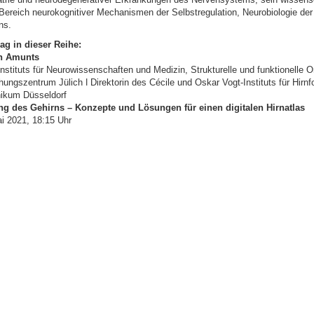
 Bereich neurokognitiver Mechanismen der Selbstregulation, Neurobiologie der
ns.
ag in dieser Reihe:
in Amunts
Instituts für Neurowissenschaften und Medizin, Strukturelle und funktionelle O
ungszentrum Jülich ǀ Direktorin des Cécile und Oskar Vogt-Instituts für Hirn
inikum Düsseldorf
g des Gehirns – Konzepte und Lösungen für einen digitalen Hirnatlas
i 2021, 18:15 Uhr