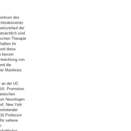
Zentrum des
chtsdestotrotz
itsverlauf der
atsächlich sind
ischen Therapie
aften ihr
und diese
h besser
Entwicklung von
und die
er Manifests
 an der UC
USA. Promotion
kanischen
zum Neurologen
rf, New York
ertretender
016 Professor
für seltene
h
haftlicher