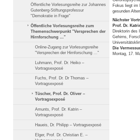
Öffentliche Vorlesungsreihe zur Johannes
Fokus liegt im
Gutenberg-Stiftungsprofessur
gesunden Alter
"Demokratie in Frage"
Nächster Vortr
Prof. Dr. Katr
Öffentliche Vorlesungsreihe zum
Direktorin des 
Themenschwerpunkt "Versprechen der
Gehirns, Forsch
Hirnforschung …"
Universitätskl
Online-Zugang zur Vorlesungsreihe
Die Vermessun
"Versprechen der Hirnforschung …"
Montag, 17. Ma
Luhmann, Prof. Dr. Heiko –
Vortragsexposé
Fuchs, Prof. Dr. Dr Thomas –
Vortragsexposé
Tüscher, Prof. Dr. Oliver –
Vortragsexposé
Amunts, Prof. Dr. Katrin –
Vortragsexposé
Haueis, Dr. Philipp – Vortragsexposé
Elger, Prof. Dr. Christian E. –