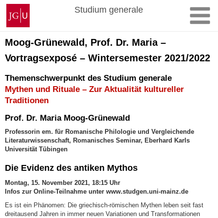
Zum
Johannes
Studium generale
Inhalt
Gutenberg-
springen
Universität
Mainz
Moog-Grünewald, Prof. Dr. Maria –
Vortragsexposé – Wintersemester 2021/2022
Themenschwerpunkt des Studium generale
Mythen und Rituale – Zur Aktualität kultureller
Traditionen
Prof. Dr. Maria Moog-Grünewald
Professorin em. für Romanische Philologie und Vergleichende
Literaturwissenschaft, Romanisches Seminar, Eberhard Karls
Universität Tübingen
Die Evidenz des antiken Mythos
Montag, 15. November 2021, 18:15 Uhr
Infos zur Online-Teilnahme unter www.studgen.uni-mainz.de
Es ist ein Phänomen: Die griechisch-römischen Mythen leben seit fast
dreitausend Jahren in immer neuen Variationen und Transformationen