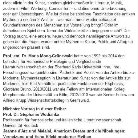
nicht allein in der Kunst, sondern gleichermaßen in Literatur, Musik,
zudem in Film, Werbung, Comics fort – und dies ohne Unterbrechung
oder gar Übersättigung. Wie ist diese beispiellose Faszination des antiken
Mythos zu erklären? Weil er – wie man immer wieder behauptet –
Grunderfahrungen des Menschen zur Vorstellung bringt? Oder im
ästhetischen Spiel dem Terror der Wirklichkeit zu begegnen sucht? Der
Vortrag sucht, eine andere, neue und dennoch naheliegende Antwort zu
geben auf die Frage, warum antike Mythen in Kultur, Politik und Alltag so
ungebrochen präsent sind.
Prof. em. Dr. Maria Moog-Grünewald
hatte von 1992 bis 2014 den
Lehrstuhl für Romanische Philologie und Vergleichende
Literaturwissenschaft an der Eberhard Karls Universität inne. Ihre
Forschungsschwerpunkte sind: Ästhetik und Poetik von der Antike bis zur
Moderne; Mythenrezeption in Literatur und Kunst von der Antike bis zur
Moderne; Text-Bild-Verhältnis: poiëtische Funktionen der Ekphrasis;
Giordano Bruno. 2010/2011 war sie Fellow am Internationalen Kolleg
Morphomata der Universität zu Köln; 2012/2013 war sie Senior Fellow am
Alfried Krupp Wissenschaftskolleg in Greifswald.
Nächster Vortrag in dieser Reihe:
Prof. Dr. Stephanie Wodianka
Professorin für französische und italienische Literaturwissenschaft,
Universität Rostock
Jeanne d'Arc und Malalai, American Dream und die Nibelungen:
Vernetzung und Echo-Effekt moderner Mythen