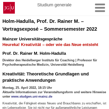
Zum
Johannes
Studium generale
Inhalt
Gutenberg-
springen
Universität
Mainz
Holm-Hadulla, Prof. Dr. Rainer M. –
Vortragsexposé – Sommersemester 2022
Mainzer Universitätsgespräche
Heureka! Kreativität – oder wie das Neue entsteht
Prof. Dr. Rainer M. Holm-Hadulla
Direktor des Heidelberger Instituts für Coaching | Professor für
Psychotherapeutische Medizin, Universität Heidelberg
Kreativität: Theoretische Grundlagen und
praktische Anwendungen
Montag, 25. April 2022, 18:15 Uhr
Aktuelle Informationen zur Veranstaltungsform und weitere Hinweise
unter
www.studgen.uni-mainz.de
Kreativität, die Fähigkeit etwas Neues und Brauchbares zu erschaffen, ist
ein Lebenselixier. Sie ist nicht nur für außergewöhnliche Leistungen