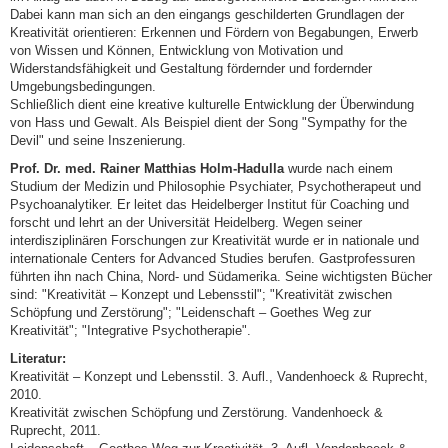
Dabei kann man sich an den eingangs geschilderten Grundlagen der
Kreativität orientieren: Erkennen und Fördern von Begabungen, Erwerb
von Wissen und Können, Entwicklung von Motivation und
Widerstandsfähigkeit und Gestaltung fördernder und fordernder
Umgebungsbedingungen.
Schließlich dient eine kreative kulturelle Entwicklung der Überwindung
von Hass und Gewalt. Als Beispiel dient der Song "Sympathy for the
Devil" und seine Inszenierung.
Prof. Dr. med. Rainer Matthias Holm-Hadulla
wurde nach einem
Studium der Medizin und Philosophie Psychiater, Psychotherapeut und
Psychoanalytiker. Er leitet das Heidelberger Institut für Coaching und
forscht und lehrt an der Universität Heidelberg. Wegen seiner
interdisziplinären Forschungen zur Kreativität wurde er in nationale und
internationale Centers for Advanced Studies berufen. Gastprofessuren
führten ihn nach China, Nord- und Südamerika. Seine wichtigsten Bücher
sind: "Kreativität – Konzept und Lebensstil"; "Kreativität zwischen
Schöpfung und Zerstörung"; "Leidenschaft – Goethes Weg zur
Kreativität"; "Integrative Psychotherapie".
Literatur:
Kreativität – Konzept und Lebensstil. 3. Aufl., Vandenhoeck & Ruprecht,
2010.
Kreativität zwischen Schöpfung und Zerstörung. Vandenhoeck &
Ruprecht, 2011.