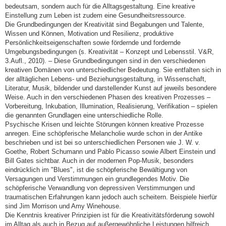
bedeutsam, sondern auch für die Alltagsgestaltung. Eine kreative
Einstellung zum Leben ist zudem eine Gesundheitsressource.
Die Grundbedingungen der Kreativität sind Begabungen und Talente,
Wissen und Können, Motivation und Resilienz, produktive
Persönlichkeitseigenschaften sowie fördernde und fordernde
Umgebungsbedingungen (s. Kreativität – Konzept und Lebensstil. V&R,
3.Aufl., 2010). – Diese Grundbedingungen sind in den verschiedenen
kreativen Domänen von unterschiedlicher Bedeutung. Sie entfalten sich in
der alltäglichen Lebens- und Beziehungsgestaltung, in Wissenschaft,
Literatur, Musik, bildender und darstellender Kunst auf jeweils besondere
Weise. Auch in den verschiedenen Phasen des kreativen Prozesses –
Vorbereitung, Inkubation, Illumination, Realisierung, Verifikation – spielen
die genannten Grundlagen eine unterschiedliche Rolle.
Psychische Krisen und leichte Störungen können kreative Prozesse
anregen. Eine schöpferische Melancholie wurde schon in der Antike
beschrieben und ist bei so unterschiedlichen Personen wie J. W. v.
Goethe, Robert Schumann und Pablo Picasso sowie Albert Einstein und
Bill Gates sichtbar. Auch in der modernen Pop-Musik, besonders
eindrücklich im "Blues", ist die schöpferische Bewältigung von
Versagungen und Verstimmungen ein grundlegendes Motiv. Die
schöpferische Verwandlung von depressiven Verstimmungen und
traumatischen Erfahrungen kann jedoch auch scheitern. Beispiele hierfür
sind Jim Morrison und Amy Winehouse.
Die Kenntnis kreativer Prinzipien ist für die Kreativitätsförderung sowohl
im Alltag als auch in Bezug auf außergewöhnliche Leistungen hilfreich.