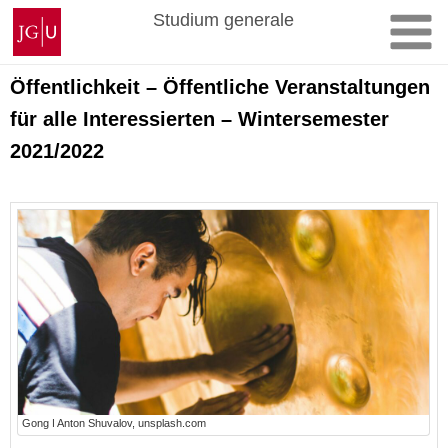
Zum
Johannes
Studium generale
Inhalt
Gutenberg-
springen
Universität
Mainz
Öffentlichkeit – Öffentliche Veranstaltungen
für alle Interessierten – Wintersemester
2021/2022
Gong ǀ Anton Shuvalov, unsplash.com