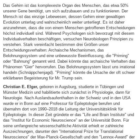
Das Gehirn ist das komplexeste Organ des Menschen, das etwa 50%
unserer Gene benötigt, um sich aufzubauen und zu funktionieren. Der
Mensch ist das einzige Lebewesen, dessen Gehirn einer gewaltigen
Evolution unterlag und wahrscheinlich weiter unterliegt. Es ist daher
anzunehmen, dass die von einem Menschen getroffenen Entscheidungen
höchst individuell sind. Während Psychologen sich bevorzugt mit diesem
Individualverhalten beschäftigen, versuchen Neurobiologen Prinzipien zu
verstehen. Stark vereinfacht bestimmen drei Größen unser
Entscheidungsverhalten: Archaische Mechanismen, das
Belohnungssystem und eine unbewusste Beeinflussung, die "Priming"
oder "Bahnung" genannt wird. Dabei könnte das archaische Verhalten das
Phänomen "Gier" hervorrufen. Das Belohnungssystem lässt uns irrational
handeln (Schnäppchenjagd). "Priming" könnte die Ursache der oft schwer
erklärbaren Begeisterung für Mr. Trump sein.
Christian E. Elger,
geboren in Augsburg, studierte in Tübingen und
Münster Medizin und habilitierte sich zunächst in Physiologie, dann für
Neurologie. Nach Auslandsaufenthalten in der Schweiz und in den USA
wurde er in Bonn auf eine Professur für Epileptologie berufen und
übernahm dort von 1990–2018 die Leitung der Universitätsklinik für
Epileptologie. In dieser Zeit gründete er das "Life and Brain Institute" und
das "Institut für Economic Neuroscience" an der Universität Bonn. Für
seine umfangreiche wissenschaftliche Aktivität erhielt er zahlreiche
Auszeichnungen, darunter den "International Prize for Translational
Neuroscience" der Max-Planck-Gesellschaft und den "Lennox-Award" der