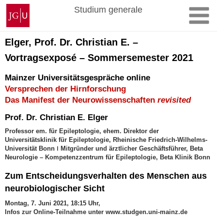
Zum
Johannes
Studium generale
Inhalt
Gutenberg-
springen
Universität
Mainz
Elger, Prof. Dr. Christian E. –
Vortragsexposé – Sommersemester 2021
Mainzer Universitätsgespräche online
Versprechen der Hirnforschung
Das Manifest der Neurowissenschaften
revisited
Prof. Dr. Christian E. Elger
Professor em. für Epileptologie, ehem. Direktor der
Universitätsklinik für Epileptologie, Rheinische Friedrich-Wilhelms-
Universität Bonn ǀ Mitgründer und ärztlicher Geschäftsführer, Beta
Neurologie – Kompetenzzentrum für Epileptologie, Beta Klinik Bonn
Zum Entscheidungsverhalten des Menschen aus
neurobiologischer Sicht
Montag, 7. Juni 2021, 18:15 Uhr,
Infos zur Online-Teilnahme unter www.studgen.uni-mainz.de