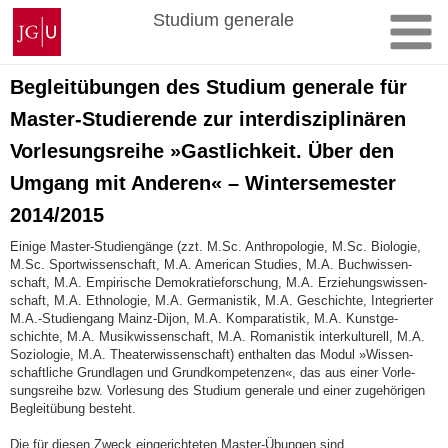
Zum
Johannes
Studium generale
Inhalt
Gutenberg-
springen
Universität
Mainz
Begleitübungen des Studium generale für
Master-Studierende zur interdisziplinären
Vorlesungsreihe »Gastlichkeit. Über den
Umgang mit Anderen« – Wintersemester
2014/2015
Einige Master-Studiengänge (zzt. M.Sc. An­thro­pologie, M.Sc. Biologie,
M.Sc. Sportwissenschaft, M.A. American Studies, M.A. Buchwissen­
schaft, M.A. Empirische Demo­kra­tie­forschung, M.A. Erziehungswissen­
schaft, M.A. Ethno­logie, M.A. Germanistik, M.A. Ge­schichte, Integrierter
M.A.-Studiengang Mainz-Dijon, M.A. Kom­pa­ratistik, M.A. Kunstge­
schichte, M.A. Musik­wissenschaft, M.A. Roma­nistik interkultu­rell, M.A.
Soziologie, M.A. Thea­terwissenschaft) ent­hal­ten das Modul »Wissen­
schaft­liche Grund­lagen und Grund­kom­peten­zen«, das aus einer Vor­le­
sungsreihe bzw. Vor­le­sung des Studium ge­ne­ra­le und einer zuge­hörigen
Begleitübung be­steht.
Die für diesen Zweck eingerichteten Master-Übun­gen sind