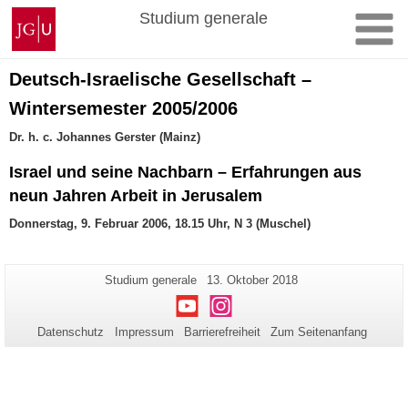
Zum
Johannes
Studium generale
Inhalt
Gutenberg-
springen
Universität
Mainz
Deutsch-Israelische Gesellschaft –
Wintersemester 2005/2006
Dr. h. c. Johannes Gerster (Mainz)
Israel und seine Nachbarn – Erfahrungen aus
neun Jahren Arbeit in Jerusalem
Donnerstag, 9. Februar 2006, 18.15 Uhr, N 3 (Muschel)
Zusätzliche
Seiten-
Letzte
Studium generale
13. Oktober 2018
Name:
Aktualisierung:
Informationen
Youtube
Instagram
zu
Datenschutz
Impressum
Barrierefreiheit
Zum Seitenanfang
dieser
Seite