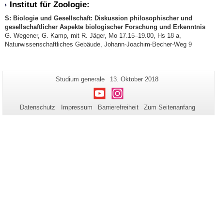
Institut für Zoologie:
S: Biologie und Gesellschaft: Diskussion philosophischer und
gesellschaftlicher Aspekte biologischer Forschung und Erkenntnis
G. Wegener, G. Kamp, mit R. Jäger, Mo 17.15–19.00, Hs 18 a,
Naturwissenschaftliches Gebäude, Johann-Joachim-Becher-Weg 9
Zusätzliche
Seiten-
Letzte
Studium generale
13. Oktober 2018
Name:
Aktualisierung:
Informationen
Youtube
Instagram
zu
Datenschutz
Impressum
Barrierefreiheit
Zum Seitenanfang
dieser
Seite