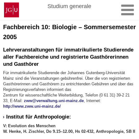
Zum
Johannes
Studium generale
Inhalt
Gutenberg-
springen
Universität
Mainz
Fachbereich 10: Biologie – Sommersemester
2005
Lehrveranstaltungen für immatrikulierte Studierende
aller Fachbereiche und registrierte Gasthörerinnen
und Gasthörer
Für immatrikulierte Studierende der Johannes Gutenberg-Universität
Mainz sind die Veranstaltungen gebührenfrei. Über die von registrierten
Gasthörerinnen und Gasthörern zu entrichtenden Gebühren und über das
Registrierungsverfahren informiert das
Zentrum für wissenschaftliche Weiterbildung, Telefon (0 61 31) 39-2 21
33, E-Mail:
zww@verwaltung.uni-mainz.de
, Internet:
http://www.zww.uni-mainz.de/
Institut für Anthropologie:
V: Evolution des Menschen
W. Henke, H. Zischler, Do 9.15–12.00, Hs 02-432, Anthropologie, SB II