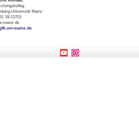
und Kontakt:
schungskolleg
berg-Universität Mainz
31 39-23703
i-mainz.de
fk.uni-mainz.de
Youtube
Instagram