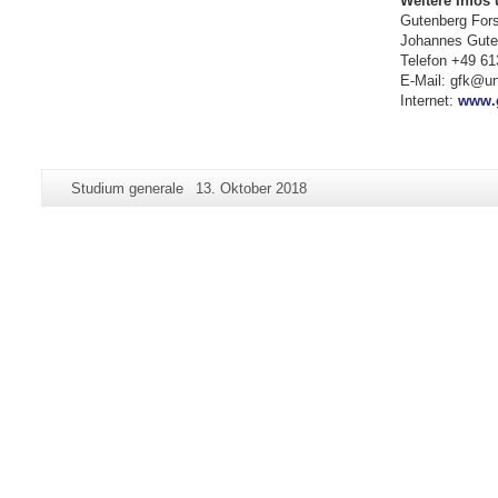
Weitere Infos 
Gutenberg For
Johannes Guten
Telefon +49 61
E-Mail: gfk@un
Internet:
www.g
Zusätzliche
Seiten-
Letzte
Studium generale
13. Oktober 2018
Informationen
Name:
Aktualisierung:
zu
dieser
Seite