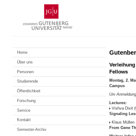
Zum
Johannes
Inhalt
Gutenberg-
springen
Universität
Mainz
Gutenber
Home
Über uns
Verleihung
Fellows
Personen
Montag, 2. Ma
Studierende
Campus
Öffentlichkeit
Um Anmeldung 
Forschung
Lectures:
Vishva Dixit (
Service
Signaling Les
Kontakt
Klaus Müllen 
From Gene The
Semester-Archiv