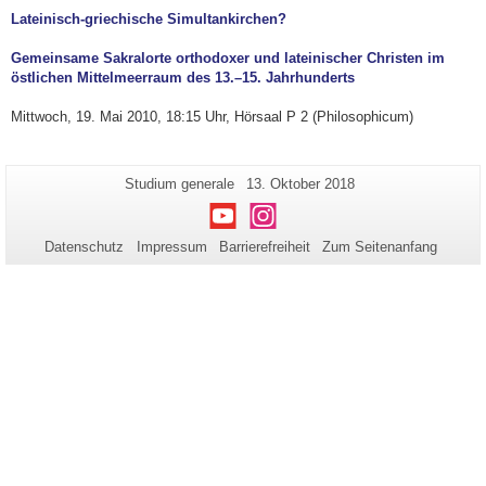
Lateinisch-griechische Simultankirchen?
Gemeinsame Sakralorte orthodoxer und lateinischer Christen im
östlichen Mittelmeerraum des 13.–15. Jahrhunderts
Mittwoch, 19. Mai 2010, 18:15 Uhr, Hörsaal P 2 (Philosophicum)
Zusätzliche
Seiten-
Letzte
Studium generale
13. Oktober 2018
Name:
Aktualisierung:
Informationen
Youtube
Instagram
zu
Datenschutz
Impressum
Barrierefreiheit
Zum Seitenanfang
dieser
Seite