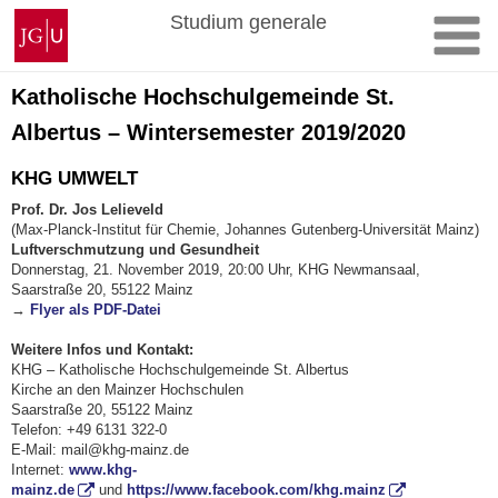
Zum
Johannes
Studium generale
Inhalt
Gutenberg-
springen
Universität
Mainz
Katholische Hochschulgemeinde St.
Albertus – Wintersemester 2019/2020
KHG UMWELT
Prof. Dr. Jos Lelieveld
(Max-Planck-Institut für Chemie, Johannes Gutenberg-Universität Mainz)
Luftverschmutzung und Gesundheit
Donnerstag, 21. November 2019, 20:00 Uhr, KHG Newmansaal,
Saarstraße 20, 55122 Mainz
→
Flyer als PDF-Datei
Weitere Infos und Kontakt:
KHG – Katholische Hochschulgemeinde St. Albertus
Kirche an den Mainzer Hochschulen
Saarstraße 20, 55122 Mainz
Telefon: +49 6131 322-0
E-Mail: mail@khg-mainz.de
Internet:
www.khg-
mainz.de
und
https://www.facebook.com/khg.mainz