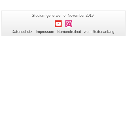
Zusätzliche
Seiten-
Letzte
Studium generale
6. November 2019
Name:
Aktualisierung:
Informationen
Youtube
Instagram
zu
Datenschutz
Impressum
Barrierefreiheit
Zum Seitenanfang
dieser
Seite