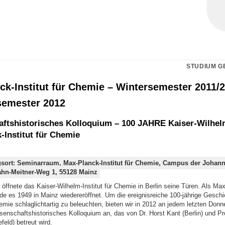
STUDIUM G
ck-Institut für Chemie – Wintersemester 2011/
emester 2012
ftshistorisches Kolloquium – 100 JAHRE Kaiser-Wilhelm-
-Institut für Chemie
gsort: Seminarraum, Max-Planck-Institut für Chemie, Campus der Johan
Hahn-Meitner-Weg 1, 55128 Mainz
ffnete das Kaiser-Wilhelm-Institut für Chemie in Berlin seine Türen. Als Max
de es 1949 in Mainz wiedereröffnet. Um die ereignisreiche 100-jährige Geschi
hemie schlaglichtartig zu beleuchten, bieten wir in 2012 an jedem letzten Donn
senschaftshistorisches Kolloquium an, das von Dr. Horst Kant (Berlin) und Pr
feld) betreut wird.