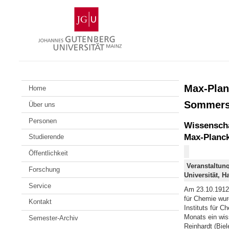
Zum
Johannes
Inhalt
Gutenberg-
springen
Universität
Mainz
Max-Plan
Home
Sommers
Über uns
Personen
Wissenscha
Max-Planck
Studierende
Öffentlichkeit
Veranstaltun
Forschung
Universität, 
Service
Am 23.10.1912 ö
für Chemie wur
Kontakt
Instituts für C
Monats ein wis
Semester-Archiv
Reinhardt (Biele