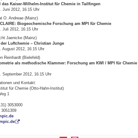
das Kaiser-Wilhelm-Institut für Chemie in Tailfingen
. Juni 2012, 16:15 Uhr
at O. Andreae (Mainz)
CLAIRE: Biogeochemische Forschung am MPI für Chemie
 Juli 2012, 16:15 Uhr
echt Jaenicke (Mainz)
 der Luftchemie – Christian Junge
. August 2012, 16:15 Uhr
en Reinhardt (Bielefeld)
metrie als methodische Klammer: Forschung am KWI / MPI für Chemie 
. September 2012, 16:15 Uhr
ationen und Kontakt:
itut für Chemie (Otto-Hahn-Institut)
Weg 1
131) 3053000
) 3051309
pic.de
mpic.de