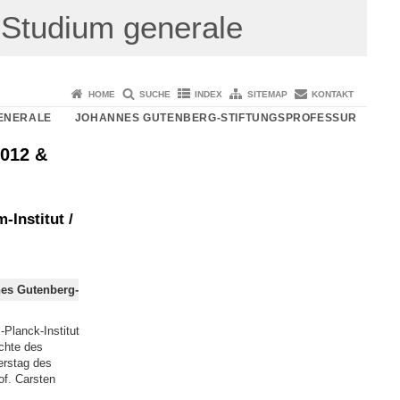
Studium generale
HOME
SUCHE
INDEX
SITEMAP
KONTAKT
ENERALE
JOHANNES GUTENBERG-STIFTUNGSPROFESSUR
2012 &
Institut /
nes Gutenberg-
-Planck-Institut
chte des
erstag des
of. Carsten