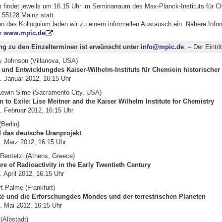
 findet jeweils um 16.15 Uhr im Seminarraum des Max-Planck-Instituts für C
 55128 Mainz statt.
n das Kolloquium laden wir zu einem informellen Austausch ein. Nähere Info
er
www.mpic.de
.
g zu den Einzelterminen ist erwünscht unter
info@mpic.de
. – Der Eintritt
ey Johnson (Villanova, USA)
und Entwicklungdes Kaiser-Wilhelm-Instituts für Chemiein historischer
. Januar 2012, 16:15 Uhr
 Lewin Sime (Sacramento City, USA)
 to Exile: Lise Meitner and the Kaiser Wilhelm Institute for Chemistry
. Februar 2012, 16:15 Uhr
Berlin)
 das deutsche Uranprojekt
. März 2012, 16:15 Uhr
 Rentetzi (Athens, Greece)
re of Radioactivity in the Early Twentieth Century
 April 2012, 16:15 Uhr
rt Palme (Frankfurt)
e und die Erforschungdes Mondes und der terrestrischen Planeten
. Mai 2012, 16:15 Uhr
(Albstadt)