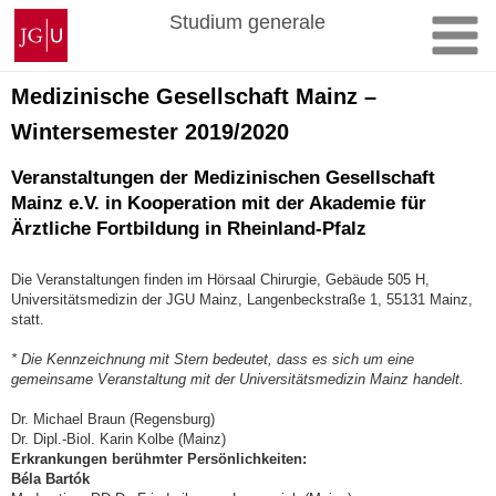
Zum
Johannes
Studium generale
Inhalt
Gutenberg-
springen
Universität
Mainz
Medizinische Gesellschaft Mainz –
Wintersemester 2019/2020
Veranstaltungen der Medizinischen Gesellschaft
Mainz e.V. in Kooperation mit der Akade­mie für
Ärztliche Fortbildung in Rheinland-Pfalz
Die Veranstaltungen finden im Hörsaal Chirur­gie, Gebäude 505 H,
Universitätsmedizin der JGU Mainz, Langenbeckstraße 1, 55131 Mainz,
statt.
* Die Kennzeichnung mit Stern bedeutet, dass es sich um eine
gemeinsame Veranstaltung mit der Universi­tätsmedizin Mainz handelt.
Dr. Michael Braun (Regensburg)
Dr. Dipl.-Biol. Karin Kolbe (Mainz)
Erkrankungen berühmter Persönlichkeiten:
Béla Bartók