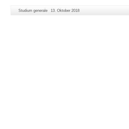
Zusätzliche
Seiten-
Letzte
Studium generale
13. Oktober 2018
Informationen
Name:
Aktualisierung:
zu
dieser
Seite