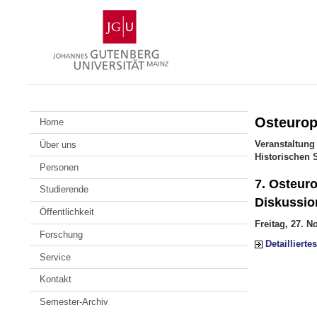
Zum
Johannes
Inhalt
Gutenberg-
springen
Universität
Mainz
Osteurop
Home
Veranstaltung 
Über uns
Historischen 
Personen
7. Osteur
Studierende
Diskussio
Öffentlichkeit
Freitag, 27. N
Forschung
Detailliert
Service
Kontakt
Semester-Archiv