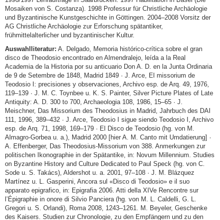
Mosaiken von S. Costanza). 1998 Professur für Christliche Archäologie
und Byzantinische Kunstgeschichte in Göttingen. 2004–2008 Vorsitz der
AG Christliche Archäologie zur Erforschung spätantiker,
frühmittelalterlicher und byzantinischer Kultur.
Auswahlliteratur:
A. Delgado, Memoria histórico-crítica sobre el gran
disco de Theodosio encontrado en Almendralejo, leída a la Real
Academia de la Historia por su anticuario Don A. D. en la Junta Ordinaria
de 9 de Setembre de 1848, Madrid 1849 · J. Arce, El missorium de
Teodosio I: precisiones y observaciones, Archivo esp. de Arq. 49, 1976,
119–139 · J. M. C. Toynbee u. K. S. Painter, Silver Picture Plates of Late
Antiquity: A. D. 300 to 700, Archaeologia 108, 1986, 15–65 · J.
Meischner, Das Missorium des Theodosius in Madrid, Jahrbuch des DAI
111, 1996, 389–432 · J. Arce, Teodosio I sigue siendo Teodosio I, Archivo
esp. de Arq. 71, 1998, 169–179 · El Disco de Teodosio (hg. von M.
Almagro-Gorbea u. a.), Madrid 2000 [hier A. M. Canto mit Umdatierung] ·
A. Effenberger, Das Theodosius-Missorium von 388. Anmerkungen zur
politischen Ikonographie in der Spätantike, in: Novum Millennium. Studies
on Byzantine History and Culture Dedicated to Paul Speck (hg. von C.
Sode u. S. Takács), Aldershot u. a. 2001, 97–108 · J. M. Blázquez
Martínez u. L. Gasperini, Ancora sul «Disco di Teodosio» e il suo
apparato epigrafico, in: Epigrafia 2006. Atti della XIVe Rencontre sur
l’Épigraphie in onore di Silvio Panciera (hg. von M. L. Caldelli, G. L.
Gregori u. S. Orlandi), Roma 2008, 1243–1261. M. Beyeler, Geschenke
des Kaisers. Studien zur Chronologie, zu den Empfängern und zu den