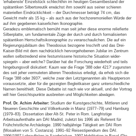
'erhabenste' Einzelstück schlecht­hin im heutigen Gesamtbestand der
spätantiken Silbertoreutik erwächst ihm sowohl aus seiner schieren
materiellen Eindrücklichkeit – der Durchmesser beträgt 74 cm, das
Gewicht mehr als 15 kg – als auch aus der hochzeremoniellen Würde der
auf ihm gegebenen kaiserlichen Ikonographie.
Geradezu emblematisch bemüht man seit jeher diese enorme reliefierte
Silberplatte, um fundamentale Züge der durch und durch formalisierten
spätantiken Herrschaftsikonographie zu veranschaulichen. Die auf ein
Regierungsjubiläum des Theodosius bezogene Inschrift und das Drei-
Kaiser-Bild mit dem nachdrücklich hervorgehobenen Jubilar im Zentrum
wollen selbstredend eine festumrissene historische Situation wider­
spiegeln – aber welche? Darüber hat die Forschung wiederholt und teils
hingebungsvoll diskutiert: Kaum war die Frage '388 oder 421?' zugunsten
des seit jeher vermuteten älteren Theodosius erledigt, da erhob sich die
Frage '388 oder 393?', welche zwar den Letztgenannten als Hauptperson
voraussetzte, aber für die gezeigten Begleitkaiser ganz unterschiedliche
Namen bereithielt. Diese Debatte ist nach wie vor aktuell, und der Vortrag
will hier Gesichtspunkte ausbreiten und Möglichkeiten abwägen.
Prof. Dr. Achim Arbeiter:
Studium der Kunstgeschichte, Mittleren und
Neueren Geschichte und Völker­kunde in Mainz (1977–79) und Hamburg
(1979–83). Dissertation über Alt-St. Peter in Rom. Langfristige
Arbeitsaufenthalte am DAI Madrid, zuletzt bis 1996 als Referent für
Frühchristliche Archäologie. 1990 halbjährige Tätigkeit am DAI Rom
(Mosaiken von S. Costanza). 1991–92 Reisestipendium des DAI.
1996/1997 Lehraufträge in Saarbrücken. 1997 Habilitation in Basel (Die