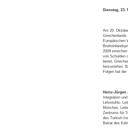
Dienstag, 23.
Am 20. Oktober
Griechenlands
Europäischen 
Bruttoinlandsp
2009 erreichen
von Schulden d
bereit, Griech
beizustehen. B
Folgen hat der
Heinz-Jürgen 
Integration und
Lehrstuhls, Le
München, Leite
Zentrums für T
des Turkish In
Beirat des Köln