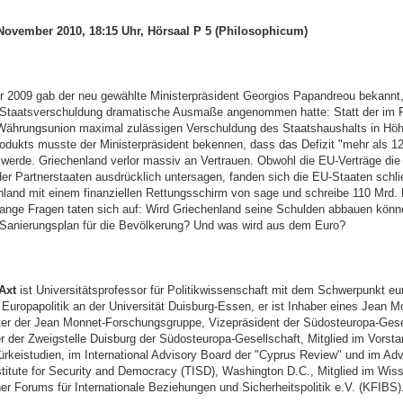
 November 2010, 18:15 Uhr, Hörsaal P 5 (Philosophicum)
 2009 gab der neu gewählte Ministerpräsident Georgios Papandreou bekannt
 Staatsverschuldung dramatische Ausmaße angenommen hatte: Statt der im
Währungsunion maximal zulässigen Verschuldung des Staatshaushalts in Hö
rodukts musste der Ministerpräsident bekennen, dass das Defizit "mehr als 1
 werde. Griechenland verlor massiv an Vertrauen. Obwohl die EU-Verträge di
er Partnerstaaten ausdrücklich untersagen, fanden sich die EU-Staaten schli
enland mit einem finanziellen Rettungsschirm von sage und schreibe 110 Mrd.
ange Fragen taten sich auf: Wird Griechenland seine Schulden abbauen kön
 Sanierungsplan für die Bevölkerung? Und was wird aus dem Euro?
Axt
ist Universitätsprofessor für Politikwissenschaft mit dem Schwerpunkt eu
 Europapolitik an der Universität Duisburg-Essen, er ist Inhaber eines Jean M
iter der Jean Monnet-Forschungsgruppe, Vizepräsident der Südosteuropa-Gese
r der Zweigstelle Duisburg der Südosteuropa-Gesellschaft, Mitglied im Vorst
ürkeistudien, im International Advisory Board der "Cyprus Review" und im Ad
stitute for Security and Democracy (TISD), Washington D.C., Mitglied im Wis
er Forums für Internationale Beziehungen und Sicherheitspolitik e.V. (KFIBS)