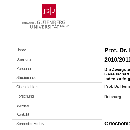
Zum
Johannes
Inhalt
Gutenberg-
springen
Universität
Mainz
Prof. Dr
Home
2010/201
Über uns
Personen
Die Zweigste
Gesellschaft
Studierende
laden zu fol
Prof. Dr. Hein
Öffentlichkeit
Forschung
Duisburg
Service
Kontakt
Griechenl
Semester-Archiv