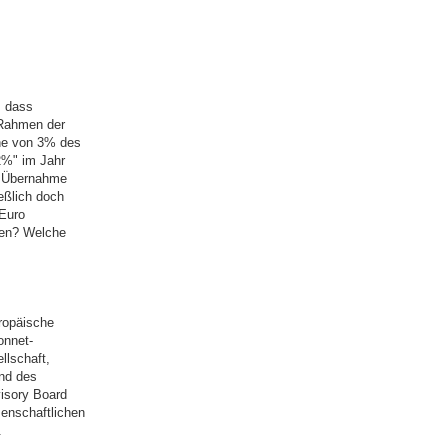
, dass
 Rahmen der
he von 3% des
2%" im Jahr
e Übernahme
eßlich doch
 Euro
nen? Welche
ropäische
onnet-
llschaft,
and des
visory Board
senschaftlichen
.