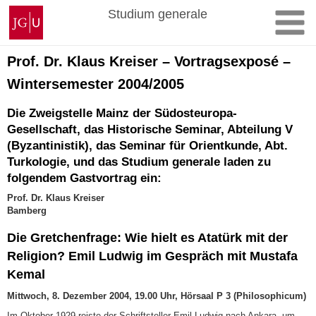
Zum
Johannes
Studium generale
Inhalt
Gutenberg-
springen
Universität
Mainz
Prof. Dr. Klaus Kreiser – Vortragsexposé –
Wintersemester 2004/2005
Die Zweigstelle Mainz der Südosteuropa-
Gesellschaft, das Historische Seminar, Abteilung V
(Byzantinistik), das Seminar für Orientkunde, Abt.
Turkologie, und das Studium generale laden zu
folgendem Gastvortrag ein:
Prof. Dr. Klaus Kreiser
Bamberg
Die Gretchenfrage: Wie hielt es Atatürk mit der
Religion? Emil Ludwig im Gespräch mit Mustafa
Kemal
Mittwoch, 8. Dezember 2004, 19.00 Uhr, Hörsaal P 3 (Philosophicum)
Im Oktober 1929 reiste der Schriftsteller Emil Ludwig nach Ankara, um