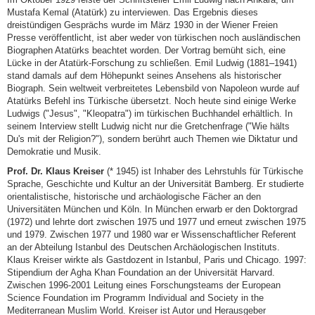
Mustafa Kemal (Atatürk) zu interviewen. Das Ergebnis dieses
dreistündigen Gesprächs wurde im März 1930 in der Wiener Freien
Presse veröffentlicht, ist aber weder von türkischen noch ausländischen
Biographen Atatürks beachtet worden. Der Vortrag bemüht sich, eine
Lücke in der Atatürk-Forschung zu schließen. Emil Ludwig (1881–1941)
stand damals auf dem Höhepunkt seines Ansehens als historischer
Biograph. Sein weltweit verbreitetes Lebensbild von Napoleon wurde auf
Atatürks Befehl ins Türkische übersetzt. Noch heute sind einige Werke
Ludwigs ("Jesus", "Kleopatra") im türkischen Buchhandel erhältlich. In
seinem Interview stellt Ludwig nicht nur die Gretchenfrage ("Wie hälts
Du's mit der Religion?"), sondern berührt auch Themen wie Diktatur und
Demokratie und Musik.
Prof. Dr. Klaus Kreiser
(* 1945) ist Inhaber des Lehrstuhls für Türkische
Sprache, Geschichte und Kultur an der Universität Bamberg. Er studierte
orientalistische, historische und archäologische Fächer an den
Universitäten München und Köln. In München erwarb er den Doktorgrad
(1972) und lehrte dort zwischen 1975 und 1977 und erneut zwischen 1975
und 1979. Zwischen 1977 und 1980 war er Wissenschaftlicher Referent
an der Abteilung Istanbul des Deutschen Archäologischen Instituts.
Klaus Kreiser wirkte als Gastdozent in Istanbul, Paris und Chicago. 1997:
Stipendium der Agha Khan Foundation an der Universität Harvard.
Zwischen 1996-2001 Leitung eines Forschungsteams der European
Science Foundation im Programm Individual and Society in the
Mediterranean Muslim World. Kreiser ist Autor und Herausgeber