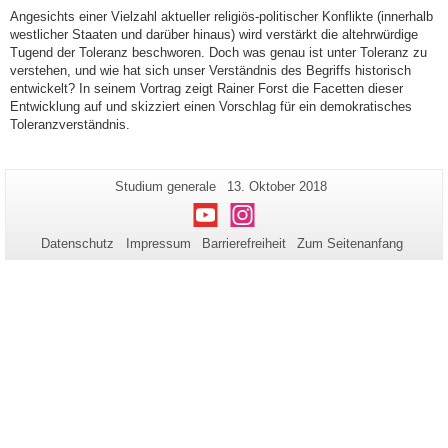
Angesichts einer Vielzahl aktueller religiös-politischer Konflikte (innerhalb
westlicher Staaten und darüber hinaus) wird verstärkt die altehrwürdige
Tugend der Toleranz beschworen. Doch was genau ist unter Toleranz zu
verstehen, und wie hat sich unser Verständnis des Begriffs historisch
entwickelt? In seinem Vortrag zeigt Rainer Forst die Facetten dieser
Entwicklung auf und skizziert einen Vorschlag für ein demokratisches
Toleranzverständnis.
Zusätzliche
Seiten-
Letzte
Studium generale
13. Oktober 2018
Name:
Aktualisierung:
Informationen
Youtube
Instagram
zu
Datenschutz
Impressum
Barrierefreiheit
Zum Seitenanfang
dieser
Seite