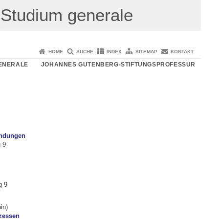
Studium generale
HOME
SUCHE
INDEX
SITEMAP
KONTAKT
ENERALE
JOHANNES GUTENBERG-STIFTUNGSPROFESSUR
endungen
 9
g 9
in)
zessen