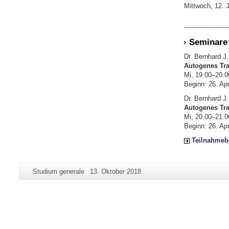
Mittwoch, 12. J
_________
Seminare
Dr. Bernhard J.
Autogenes Tra
Mi, 19.00–20.0
Beginn: 26. Apr
Dr. Bernhard J.
Autogenes Tra
Mi, 20.00–21.0
Beginn: 26. Apr
Teilnahmeb
Zusätzliche
Seiten-
Letzte
Studium generale
13. Oktober 2018
Informationen
Name:
Aktualisierung:
zu
dieser
Seite