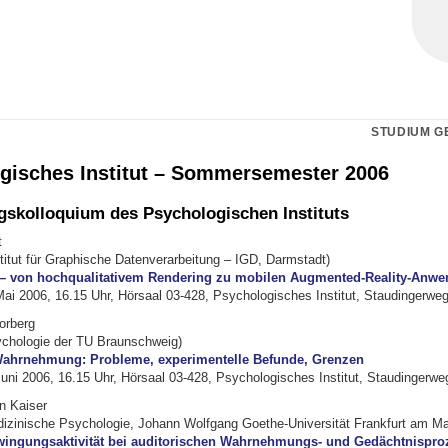
STUDIUM G
gisches Institut – Sommersemester 2006
skolloquium des Psychologischen Instituts
t
titut für Graphische Datenverarbeitung – IGD, Darmstadt)
 – von hochqualitativem Rendering zu mobilen Augmented-Reality-Anw
Mai 2006, 16.15 Uhr, Hörsaal 03-428, Psychologisches Institut, Staudingerweg
Vorberg
sychologie der TU Braunschweig)
ahrnehmung: Probleme, experimentelle Befunde, Grenzen
Juni 2006, 16.15 Uhr, Hörsaal 03-428, Psychologisches Institut, Staudingerwe
n Kaiser
Medizinische Psychologie, Johann Wolfgang Goethe-Universität Frankfurt am Ma
wingungsaktivität bei auditorischen Wahrnehmungs- und Gedächtnispro