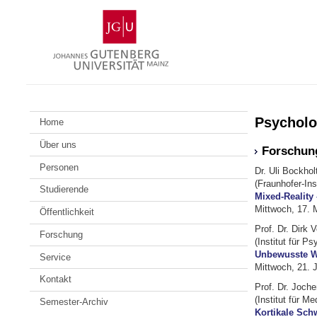
Zum
Johannes
Inhalt
Gutenberg-
springen
Universität
Mainz
Psycholo
Home
Über uns
Forschung
Personen
Dr. Uli Bockhol
(Fraunhofer-Ins
Studierende
Mixed-Reality
Mittwoch, 17. 
Öffentlichkeit
Prof. Dr. Dirk 
Forschung
(Institut für P
Unbewusste W
Service
Mittwoch, 21. 
Kontakt
Prof. Dr. Joche
(Institut für 
Semester-Archiv
Kortikale Sch