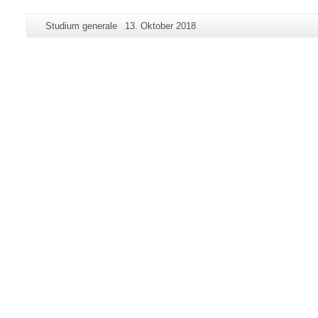
Zusätzliche
Seiten-
Letzte
Studium generale
13. Oktober 2018
Informationen
Name:
Aktualisierung:
zu
dieser
Seite