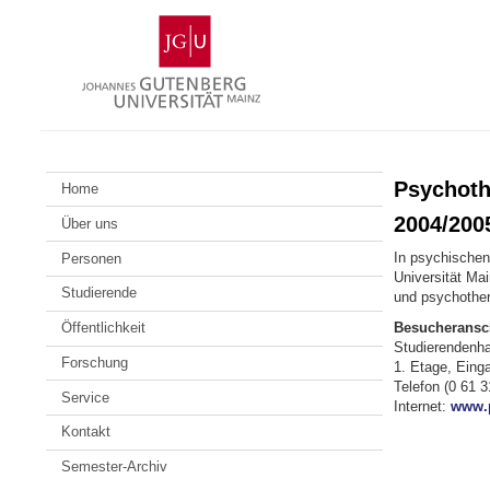
Zum
Johannes
Inhalt
Gutenberg-
springen
Universität
Mainz
Psychoth
Home
2004/200
Über uns
In psychischen
Personen
Universität Ma
Studierende
und psychother
Besucheransch
Öffentlichkeit
Studierendenh
Forschung
1. Etage, Ein
Telefon (0 61 3
Service
Internet:
www.p
Kontakt
Semester-Archiv