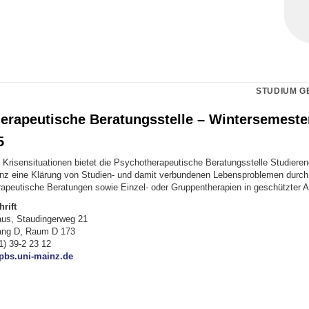
STUDIUM G
erapeutische Beratungsstelle – Wintersemeste
5
 Krisensituationen bietet die Psychotherapeutische Beratungsstelle Studieren
inz eine Klärung von Studien- und damit verbundenen Lebensproblemen durc
apeutische Beratungen sowie Einzel- oder Gruppentherapien in geschützter 
rift
aus, Staudingerweg 21
gang D, Raum D 173
1) 39-2 23 12
bs.uni-mainz.de