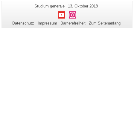
Zusätzliche
Seiten-
Letzte
Studium generale
13. Oktober 2018
Name:
Aktualisierung:
Informationen
Youtube
Instagram
zu
Datenschutz
Impressum
Barrierefreiheit
Zum Seitenanfang
dieser
Seite