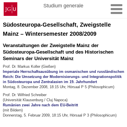
Zum
Johannes
Studium generale
Inhalt
Gutenberg-
springen
Universität
Mainz
Südosteuropa-Gesellschaft, Zweigstelle
Mainz – Wintersemester 2008/2009
Veranstaltungen der Zweigstelle Mainz der
Südosteuropa-Gesellschaft und des Historischen
Seminars der Universität Mainz
Prof. Dr. Markus Koller (Gießen)
Imperiale Herrschaftsausübung im osmanischen und russländischen
Reich: Die Umsetzung der Modernisierungs- und Integrationspolitik
in Südosteuropa und Zentralasien im 19. Jahrhundert
Montag, 8. Dezember 2008, 18:15 Uhr, Hörsaal P 5 (Philosophicum)
Prof. Dr. Wilfried Schreiber
(Universität Klausenburg / Cluj Napoca)
Rumänien zwei Jahre nach dem EU-Beitritt
(mit Bildern)
Donnerstag, 5. Februar 2009, 18:15 Uhr, Hörsaal P 3 (Philosophicum)