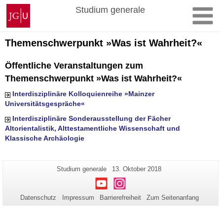
Zum
Johannes
Studium generale
Inhalt
Gutenberg-
springen
Universität
Mainz
Themenschwerpunkt »Was ist Wahrheit?«
Öffentliche Veranstaltungen zum
Themenschwerpunkt »Was ist Wahrheit?«
Interdisziplinäre Kolloquienreihe »Mainzer
Universitätsgespräche«
Interdisziplinäre Sonderausstellung der Fächer
Altorientalistik, Alttestamentliche Wissenschaft und
Klassische Archäologie
Zusätzliche
Seiten-
Letzte
Studium generale
13. Oktober 2018
Name:
Aktualisierung:
Informationen
Youtube
Instagram
zu
Datenschutz
Impressum
Barrierefreiheit
Zum Seitenanfang
dieser
Seite