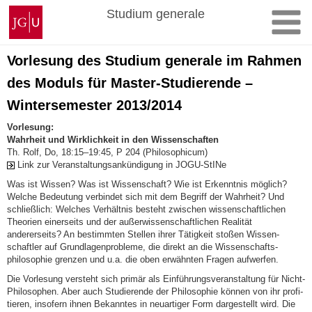
Zum
Johannes
Studium generale
Inhalt
Gutenberg-
springen
Universität
Mainz
Vorlesung des Studium generale im Rahmen
des Moduls für Master-Studierende –
Wintersemester 2013/2014
Vorlesung:
Wahrheit und Wirklichkeit in den Wissenschaften
Th. Rolf, Do, 18:15–19:45, P 204 (Philosophicum)
Link zur Veranstaltungsankündigung in JOGU-StINe
Was ist Wissen? Was ist Wissenschaft? Wie ist Erkenntnis mög­lich?
Welche Bedeutung ver­bindet sich mit dem Begriff der Wahrheit? Und
schließlich: Welches Verhältnis besteht zwischen wissenschaftlichen
Theorien einerseits und der außer­wissenschaft­lichen Realität
andererseits? An be­stimmten Stellen ihrer Tätigkeit stoßen Wis­sen­
schaftler auf Grundlagenprobleme, die direkt an die Wissen­schafts­
philosophie grenzen und u.a. die oben er­wähn­ten Fragen aufwerfen.
Die Vor­lesung ver­steht sich primär als Einfüh­rungs­ver­anstal­tung für Nicht-
Philosophen. Aber auch Stu­die­rende der Philosophie können von ihr profi­
tie­ren, insofern ihnen Bekanntes in neuarti­ger Form dargestellt wird. Die