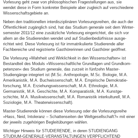
Vorlesung geht zwar von philosophischen Fragestellungen aus, sie
wendet diese in Form konkreter Bei­spiele aber zu­gleich auf verschie­dene
Wissenschaftsgebiete an.
Neben den traditionellen inter­dis­ziplinären Vor­le­sungsreihen, die auch der
Öf­fent­lichkeit zu­gäng­lich sind, hat das Studium generale seit dem Win­ter­
se­mester 2011/12 eine zu­sätz­liche Vor­le­sung eingerichtet, die sich vor
allem an die Stu­die­ren­den wendet und auf Stu­dien­bedürf­nisse aus­ge­
richtet wird. Diese Vorlesung ist für immatriku­lier­te Stu­die­rende aller
Fachbereiche und regis­trier­te Gasthörerinnen und Gasthörer geöffnet.
Die Vorlesung »Wahrheit und Wirklichkeit in den Wissenschaften« ist
Bestandteil des Moduls »Wis­sen­schaftliche Grundlagen und Grundkom­
pe­ten­zen« des Studium generale, das zurzeit in fünf­zehn Master-
Studiengänge integriert ist (M.Sc. An­thro­pologie, M.Sc. Biologie, M.A.
Amerikanistik, M.A. Buchwissen­schaft, M.A. Empirische Demo­kra­tie­
forschung, M.A. Erziehungswissen­schaft, M.A. Ethno­logie, M.A.
Germanistik, M.A. Ge­schichte, M.A. Kom­pa­ratistik, M.A. Kunstge­
schichte, M.A. Musik­wissenschaft, M.A. Roma­nistik interkultu­rell, M.A.
Soziologie, M.A. Thea­terwissenschaft).
Master-Studierende können diese Vor­lesung oder die Vorlesungsreihe
»Hass, Neid, Intoleranz – Schattenseiten der Weltgesellschaft?« mit einer
der je­weils zu­ge­hörigen Be­gleit­übungen wählen.
Wichtiger Hinweis für STUDIERENDE, in deren STUDIENGANG
STUDIUM-GENERALE-VERANSTALTUNGEN VERPFLICHTEND