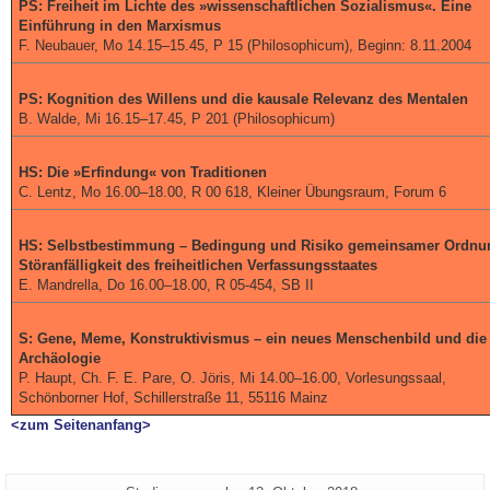
PS: Freiheit im Lichte des »wissenschaftlichen Sozialismus«. Eine
Einführung in den Marxismus
F. Neubauer, Mo 14.15–15.45, P 15 (Philosophicum), Beginn: 8.11.2004
PS: Kognition des Willens und die kausale Relevanz des Mentalen
B. Walde, Mi 16.15–17.45, P 201 (Philosophicum)
HS: Die »Erfindung« von Traditionen
C. Lentz, Mo 16.00–18.00, R 00 618, Kleiner Übungsraum, Forum 6
HS: Selbstbestimmung – Bedingung und Risiko gemeinsamer Ordnun
Störanfälligkeit des freiheitlichen Verfassungsstaates
E. Mandrella, Do 16.00–18.00, R 05-454, SB II
S: Gene, Meme, Konstruktivismus – ein neues Menschenbild und die
Archäologie
P. Haupt, Ch. F. E. Pare, O. Jöris, Mi 14.00–16.00, Vorlesungssaal,
Schönborner Hof, Schillerstraße 11, 55116 Mainz
<zum Seitenanfang>