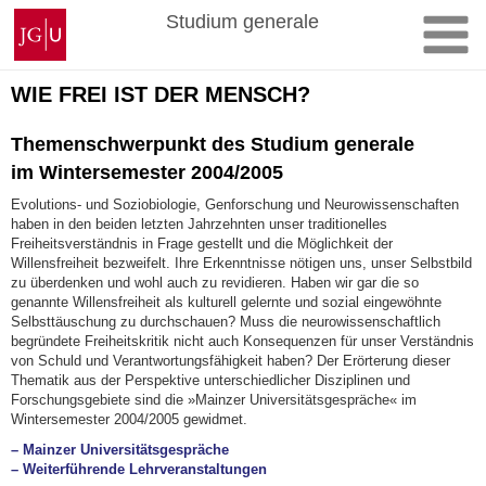
Zum
Johannes
Studium generale
Inhalt
Gutenberg-
springen
Universität
Mainz
WIE FREI IST DER MENSCH?
Themenschwerpunkt des Studium generale
im Wintersemester 2004/2005
Evolutions- und Soziobiologie, Genforschung und Neurowissenschaften
haben in den beiden letzten Jahrzehnten unser traditionelles
Freiheitsverständnis in Frage gestellt und die Möglichkeit der
Willensfreiheit bezweifelt. Ihre Erkenntnisse nötigen uns, unser Selbstbild
zu überdenken und wohl auch zu revidieren. Haben wir gar die so
genannte Willensfreiheit als kulturell gelernte und sozial eingewöhnte
Selbsttäuschung zu durchschauen? Muss die neurowissenschaftlich
begründete Freiheitskritik nicht auch Konsequenzen für unser Verständnis
von Schuld und Verantwortungsfähigkeit haben? Der Erörterung dieser
Thematik aus der Perspektive unterschiedlicher Disziplinen und
Forschungsgebiete sind die »Mainzer Universitätsgespräche« im
Wintersemester 2004/2005 gewidmet.
– Mainzer Universitätsgespräche
– Weiterführende Lehrveranstaltungen