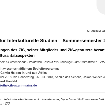
STUDIUM G
für Interkulturelle Studien – Sommersemester 
ungen des ZIS, seiner Mitglieder und ZIS-gestützte Veran
tura­litäts­aspekten
hek für afrikanische Literaturen, Institut für Ethnologie und Afrikastudien · ZIS
it wissenschaft­lichem Begleit­programm:
 Comic-Helden in und aus Afrika
Juni 2018, bis Donnerstag, 26. Juli 2018, Schule des Sehens, Jakob-Welder-
und Kontakt:
iothek.ifeas.uni-mainz.de
ch Interkulturelle Germanistik, Translations-, Sprach- und Kulturwissenschaft
m · ZIS