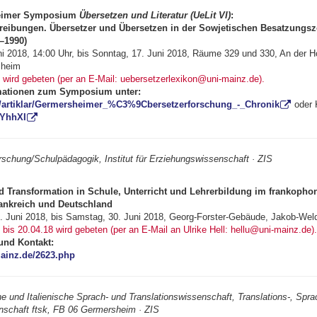
heimer Symposium
Übersetzen und Literatur (UeLit VI)
:
eibungen. Übersetzer und Über­setzen in der Sowje­tischen Besatzungs
–1990)
uni 2018, 14:00 Uhr, bis Sonntag, 17. Juni 2018, Räume 329 und 330, An der H
sheim
ird gebeten (per an E-Mail: uebersetzerlexikon@uni-mainz.de).
rmationen zum Symposium unter:
/artiklar/Germersheimer_%C3%9Cbersetzerforschung_-_Chronik
oder 
2EYhhXI
schung/Schulpädagogik, Institut für Erziehungswissenschaft · ZIS
d Transformation in Schule, Unterricht und Lehrerbildung im franko­pho
rankreich und Deutschland
. Juni 2018, bis Samstag, 30. Juni 2018, Georg-Forster-Gebäude, Jakob-Wel
is 20.04.18 wird gebeten (per an E-Mail an Ulrike Hell: hellu@uni-mainz.de).
und Kontakt:
ainz.de/2623.php
e und Italienische Sprach- und Trans­lationswissenschaft, Translations-, Spra
nschaft ftsk, FB 06 Germersheim · ZIS