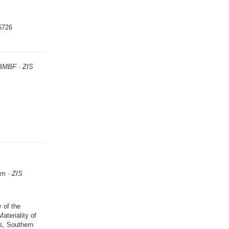
6726
 BMBF · ZIS
im · ZIS
 of the
te­riality of
es, Southern