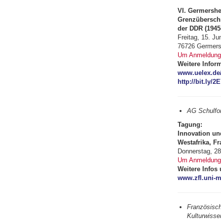
VI. Germers
Grenzüberschr
der DDR (1945
Freitag, 15. J
76726 Germer
Um Anmeldung w
Weitere Info
www.uelex.de
http://bit.ly/
AG Schulfor
Tagung:
Innovation un
Westafrika, F
Donnerstag, 28
Um Anmeldung b
Weitere Infos 
www.zfl.uni-m
Französisch
Kulturwisse