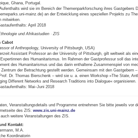
ique, Ghana, Portugal.
Aufenthalts wird sie im Bereich der Themenpark­forschung ihres Gastgebers Dr
hemeparks.uni-mainz.de) an der Ent­wick­lung eines speziellen Projekts zu Th
 mitwirken.
astaufenthalts: April 2018
 Ethnologie und Afrikastudien · ZIS
h Cabot
essor of Anthropology, University of Pittsburgh, USA)
rzeit Assistant Professor an der University of Pittsburgh, gilt weltweit als ein
xpertinnen des Humanita­ris­mus. Im Rahmen der Gastprofessur soll das interk
ent des Humanitarismus und das darin enthaltene Zusammenspiel von medi
ns Zentrum der Betrachtung gestellt werden. Gemeinsam mit den Gastgebern – 
rof. Dr. Thomas Bierschenk – wird sie u. a. einen Workshop »The State, Ant
ging Different Networks and Research Traditions into Dialogue« organisieren.
astaufenthalts: Mai–Juni 2018
aten, Veranstaltungsdetails und Pro­gramme entnehmen Sie bitte jeweils vor de
ernetseite des ZIS:
www.zis.uni-mainz.de
e auch weitere Veranstaltungen des ZIS.
und Kontakt:
kermann, M.A.
che Koordinatorin