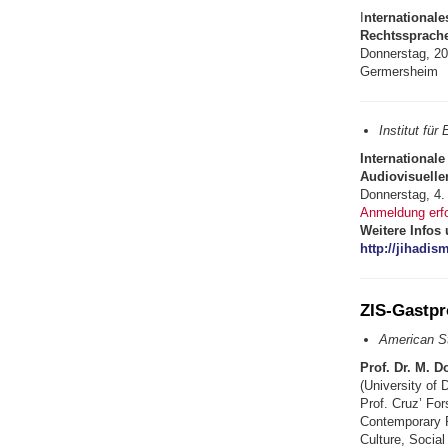
I
nternational
Rechtssprach
Donnerstag, 20
Germersheim
Institut fü
Internationale
Audiovisuell
Donnerstag, 4.
Anmeldung erfo
Weitere Infos 
http://jihadis
ZIS-Gastp
American St
Prof. Dr. M. D
(University of 
Prof. Cruz’ Fo
Contemporary Pa
Culture, Social