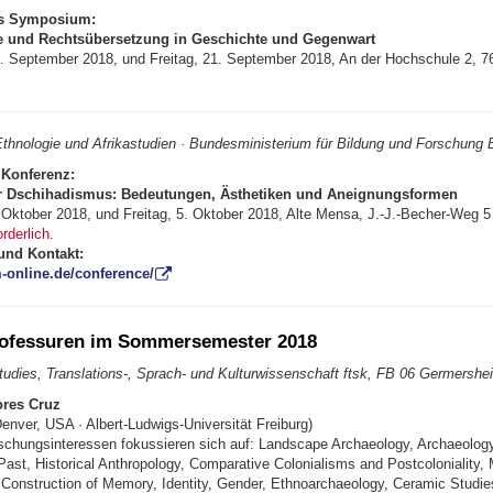
es Symposium:
e und Rechtsübersetzung in Geschichte und Gegenwart
. September 2018, und Freitag, 21. September 2018, An der Hochschule 2, 7
r Ethnologie und Afrikastudien · Bundesministerium für Bildung und Forschung
 Konferenz:
er Dschihadismus: Bedeutungen, Ästhetiken und Aneignungsformen
 Oktober 2018, und Freitag, 5. Oktober 2018, Alte Mensa, J.-J.-Becher-Weg 5
rderlich.
und Kontakt:
m-online.de/conference/
rofessuren im Sommersemester 2018
udies, Translations-, Sprach- und Kulturwissenschaft ftsk, FB 06 Germershe
ores Cruz
Denver, USA · Albert-Ludwigs-Universität Freiburg)
rschungsinteressen fokussieren sich auf: Landscape Archaeology, Archaeology
st, Historical Anthropo­logy, Comparative Colonialisms and Postcolo­niality, Ma­
 Construc­tion of Me­mory, Identity, Gender, Ethno­archaeo­logy, Cera­mic Studi