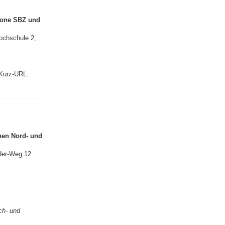
­zone SBZ und
och­schule 2,
Kurz-URL:
nen Nord- und
der-Weg 12
ch- und