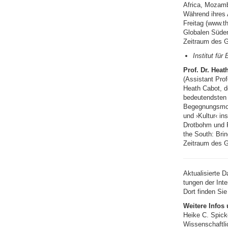
Africa, Mozamb
Während ihres 
Freitag (www.t
Globalen Süden
Zeitraum des G
Institut für
Prof. Dr. Heat
(Assistant Prof
Heath Cabot, de
bedeutendsten E
Begegnungsmom
und ›Kultur‹ i
Drotbohm und P
the South: Brin
Zeitraum des G
Aktualisierte D
tungen der Int
Dort finden Si
Weitere Infos 
Heike C. Spic
Wissenschaftli