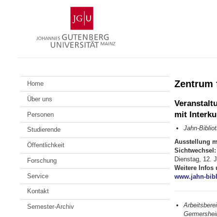
Zum
Johannes
Inhalt
Gutenberg-
springen
Universität
Mainz
Zentrum 
Home
Über uns
Veranstalt
mit Interkul
Personen
Jahn-Bibliot
Studierende
Ausstellung m
Öffentlichkeit
Sichtwechsel:
Dienstag, 12. 
Forschung
Weitere Infos 
Service
www.jahn-bibl
Kontakt
Arbeitsberei
Semester-Archiv
Germershei