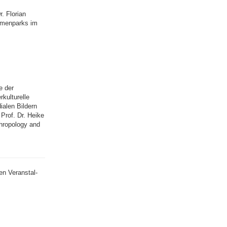
. Florian
emen­parks im
e der
ultu­relle
alen Bildern
Prof. Dr. Heike
hropology and
n Ver­anstal­