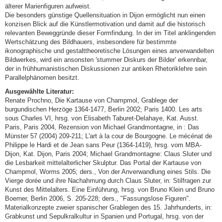
älterer Marienfiguren aufweist.
Die besonders günstige Quellensituation in Dijon ermöglicht nun einen
konzisen Blick auf die Künstlermotivation und damit auf die historisch
relevanten Beweggründe dieser Formfindung. In der im Titel anklingenden
Wertschätzung des Bildhauers, insbesondere für bestimmte
ikonographische und gestalttheoretische Lösungen eines anverwandelten
Bildwerkes, wird ein ansonsten 'stummer Diskurs der Bilder' erkennbar,
der in frühhumanistischen Diskussionen zur antiken Rhetoriklehre sein
Parallelphänomen besitzt.
Ausgewählte Literatur:
Renate Prochno, Die Kartause von Champmol, Grablege der
burgundischen Herzöge 1364-1477, Berlin 2002; Paris 1400. Les arts
sous Charles VI, hrsg. von Elisabeth Taburet-Delahaye, Kat. Ausst.
Paris, Paris 2004, Rezension von Michael Grandmontagne, in : Das
Münster 57 (2004) 209-211; L'art à la cour de Bourgogne. Le mécénat de
Philippe le Hardi et de Jean sans Peur (1364-1419), hrsg. vom MBA-
Dijon, Kat. Dijon, Paris 2004; Michael Grandmontagne: Claus Sluter und
die Lesbarkeit mittelalterlicher Skulptur. Das Portal der Kartause von
Champmol, Worms 2005; ders., Von der Anverwandlung eines Stils. Die
Vierge dorée und ihre Nachahmung durch Claus Sluter, in: Stilfragen zur
Kunst des Mittelalters. Eine Einführung, hrsg. von Bruno Klein und Bruno
Boerner, Berlin 2006, S. 205-228; ders., "Fassungslose Figuren".
Materialkonzepte zweier spanischer Grablegen des 15. Jahrhunderts, in:
Grabkunst und Sepulkralkultur in Spanien und Portugal, hrsg. von der