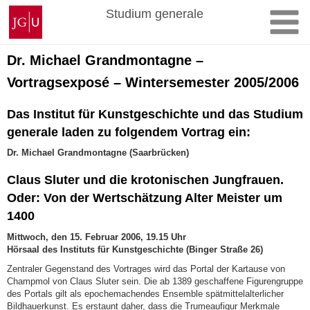
Zum
Johannes
Studium generale
Inhalt
Gutenberg-
springen
Universität
Mainz
Dr. Michael Grandmontagne –
Vortragsexposé – Wintersemester 2005/2006
Das Institut für Kunstgeschichte und das Studium
generale laden zu folgendem Vortrag ein:
Dr. Michael Grandmontagne (Saarbrücken)
Claus Sluter und die krotonischen Jungfrauen.
Oder: Von der Wertschätzung Alter Meister um
1400
Mittwoch, den 15. Februar 2006, 19.15 Uhr
Hörsaal des Instituts für Kunstgeschichte (Binger Straße 26)
Zentraler Gegenstand des Vortrages wird das Portal der Kartause von
Champmol von Claus Sluter sein. Die ab 1389 geschaffene Figurengruppe
des Portals gilt als epochemachendes Ensemble spätmittelalterlicher
Bildhauerkunst. Es erstaunt daher, dass die Trumeaufigur Merkmale