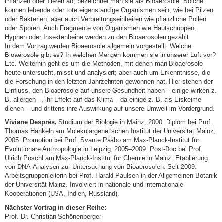
Pflanzen oder Tieren ab, bezeichnet man sie als Bioaerosole. Solche
können lebende oder tote eigenständige Organismen sein, wie bei Pilzen
oder Bakterien, aber auch Verbreitungseinheiten wie pflanzliche Pollen
oder Sporen. Auch Fragmente von Organismen wie Hautschuppen,
Hyphen oder Insektenbeine werden zu den Bioaerosolen gezählt.
In dem Vortrag werden Bioaerosole allgemein vorgestellt. Welche
Bioaerosole gibt es? In welchen Mengen kommen sie in unserer Luft vor?
Etc. Weiterhin geht es um die Methoden, mit denen man Bioaerosole
heute untersucht, misst und analysiert; aber auch um Erkenntnisse, die
die Forschung in den letzten Jahrzehnten gewonnen hat. Hier stehen der
Einfluss, den Bioaerosole auf unsere Gesundheit haben – einige wirken z.
B. allergen –, ihr Effekt auf das Klima – da einige z. B. als Eiskeime
dienen – und drittens ihre Auswirkung auf unsere Umwelt im Vordergrund.
Viviane Després,
Studium der Biologie in Mainz; 2000: Diplom bei Prof.
Thomas Hankeln am Molekulargenetischen Institut der Universität Mainz;
2005: Promotion bei Prof. Svante Pääbo am Max-Planck-Institut für
Evolutionäre Anthropologie in Leipzig; 2005–2009: Post-Doc bei Prof.
Ulrich Pöschl am Max-Planck-Institut für Chemie in Mainz: Etablierung
von DNA-Analysen zur Untersuchung von Bioaerosolen. Seit 2009:
Arbeitsgruppenleiterin bei Prof. Harald Paulsen in der Allgemeinen Botanik
der Universität Mainz. Involviert in nationale und internationale
Kooperationen (USA, Indien, Russland).
Nächster Vortrag in dieser Reihe:
Prof. Dr. Christian Schönenberger