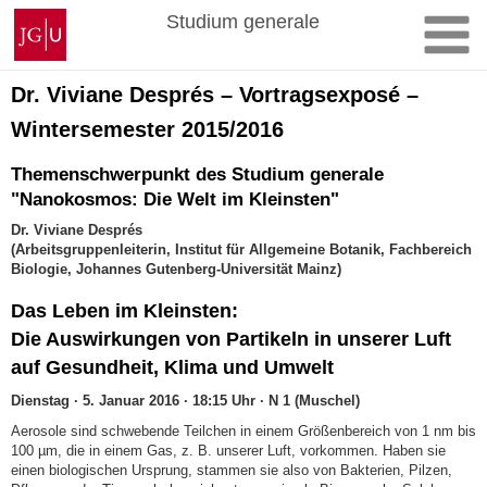
Zum
Johannes
Studium generale
Inhalt
Gutenberg-
springen
Universität
Mainz
Dr. Viviane Després – Vortragsexposé –
Wintersemester 2015/2016
Themenschwerpunkt des Studium generale
"Nanokosmos: Die Welt im Kleinsten"
Dr. Viviane Després
(Arbeitsgruppenleiterin, Institut für Allgemeine Botanik, Fachbereich
Biologie, Johannes Gutenberg-Universität Mainz)
Das Leben im Kleinsten:
Die Auswirkungen von Partikeln in unserer Luft
auf Gesundheit, Klima und Umwelt
Dienstag · 5. Januar 2016 · 18:15 Uhr · N 1 (Muschel)
Aerosole sind schwebende Teilchen in einem Größenbereich von 1 nm bis
100 µm, die in einem Gas, z. B. unserer Luft, vorkommen. Haben sie
einen biologischen Ursprung, stammen sie also von Bakterien, Pilzen,