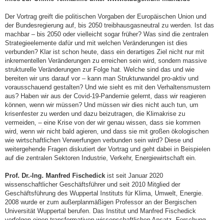
Der Vortrag greift die politischen Vorgaben der Europäischen Union und
der Bundesregierung auf, bis 2050 treibhausgasneutral zu werden. Ist das
machbar – bis 2050 oder vielleicht sogar früher? Was sind die zentralen
Strategieelemente dafür und mit welchen Veränderungen ist dies
verbunden? Klar ist schon heute, dass ein derartiges Ziel nicht nur mit
inkrementellen Veränderungen zu erreichen sein wird, sondern massive
strukturelle Veränderungen zur Folge hat. Welche sind das und wie
bereiten wir uns darauf vor – kann man Strukturwandel pro-aktiv und
vorausschauend gestalten? Und wie sieht es mit den Verhaltensmustern
aus? Haben wir aus der Covid-19-Pandemie gelernt, dass wir reagieren
können, wenn wir müssen? Und müssen wir dies nicht auch tun, um
krisenfester zu werden und dazu beizutragen, die Klimakrise zu
vermeiden, – eine Krise von der wir genau wissen, dass sie kommen
wird, wenn wir nicht bald agieren, und dass sie mit großen ökologischen
wie wirtschaftlichen Verwerfungen verbunden sein wird? Diese und
weitergehende Fragen diskutiert der Vortrag und geht dabei in Beispielen
auf die zentralen Sektoren Industrie, Verkehr, Energiewirtschaft ein.
Prof. Dr.-Ing. Manfred Fischedick
ist seit Januar 2020
wissenschaftlicher Geschäftsführer und seit 2010 Mitglied der
Geschäftsführung des Wuppertal Instituts für Klima, Umwelt, Energie.
2008 wurde er zum außerplanmäßigen Professor an der Bergischen
Universität Wuppertal berufen. Das Institut und Manfred Fischedick
verfolgen einen transformativen wissenschaftlichen Ansatz. Forschung