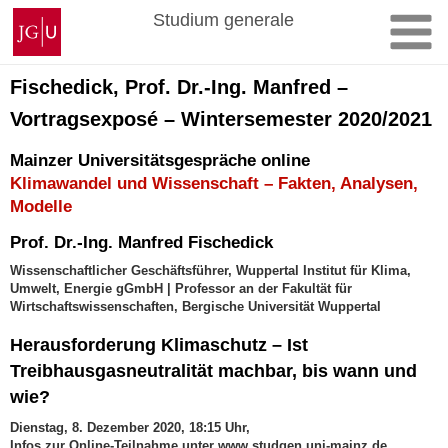
Zum
Johannes
Studium generale
Inhalt
Gutenberg-
springen
Universität
Mainz
Fischedick, Prof. Dr.-Ing. Manfred –
Vortragsexposé – Wintersemester 2020/2021
Mainzer Universitätsgespräche online
Klimawandel und Wissenschaft – Fakten, Analysen,
Modelle
Prof. Dr.-Ing. Manfred Fischedick
Wissenschaftlicher Geschäftsführer, Wuppertal Institut für Klima,
Umwelt, Energie gGmbH | Professor an der Fakultät für
Wirtschaftswissenschaften, Bergische Universität Wuppertal
Herausforderung Klimaschutz – Ist
Treibhausgasneutralität machbar, bis wann und
wie?
Dienstag, 8. Dezember 2020, 18:15 Uhr,
Infos zur Online-Teilnahme unter www.studgen.uni-mainz.de