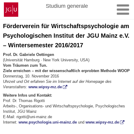
Zum
Johannes
Studium generale
Inhalt
Gutenberg-
springen
Universität
Mainz
Förderverein für Wirtschaftspsychologie am
Psychologischen Institut der JGU Mainz e.V.
– Wintersemester 2016/2017
Prof. Dr. Gabriele Oettingen
(Universität Hamburg · New York University, USA)
Vom Träumen zum Tun.
Ziele erreichen – mit der wissenschaftlich erprobten Methode WOOP
Donnerstag, 10. November 2016
Uhrzeit und Ort erfahren Sie im Internet auf der Homepage des
Veranstalters:
www.wipsy-mz.de
Weitere Infos und Kontakt:
Prof. Dr. Thomas Rigotti
Arbeits-, Organisations- und Wirtschafts­psycho­logie, Psychologisches
Institut, JGU Mainz
E-Mail: rigotti@uni-mainz.de
Internet:
www.psychologie.uni-mainz.de
und
www.wipsy-mz.de