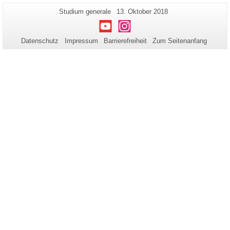
Zusätzliche
Seiten-
Letzte
Studium generale
13. Oktober 2018
Name:
Aktualisierung:
Informationen
Youtube
Instagram
zu
Datenschutz
Impressum
Barrierefreiheit
Zum Seitenanfang
dieser
Seite