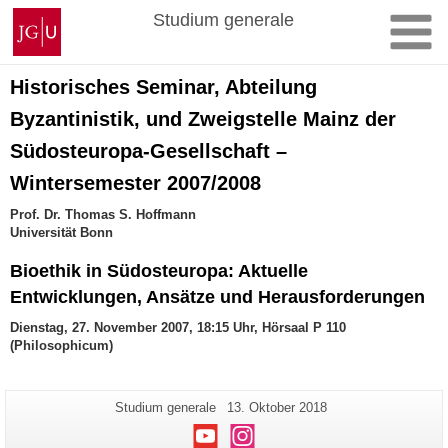
Zum
Johannes
Studium generale
Inhalt
Gutenberg-
springen
Universität
Mainz
Historisches Seminar, Abteilung
Byzantinistik, und Zweigstelle Mainz der
Südosteuropa-Gesellschaft –
Wintersemester 2007/2008
Prof. Dr. Thomas S. Hoffmann
Universität Bonn
Bioethik in Südosteuropa: Aktuelle
Entwicklungen, Ansätze und Herausforderungen
Dienstag, 27. November 2007, 18:15 Uhr, Hörsaal P 110
(Philosophicum)
Zusätzliche
Seiten-
Letzte
Studium generale
13. Oktober 2018
Name:
Aktualisierung:
Informationen
Youtube
Instagram