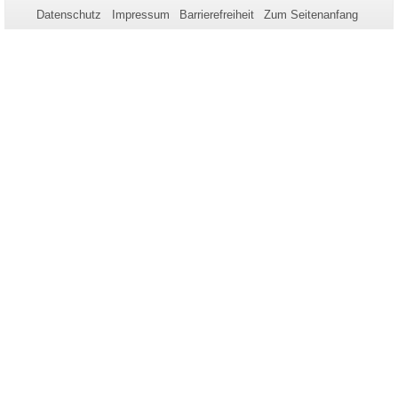
zu
Datenschutz
Impressum
Barrierefreiheit
Zum Seitenanfang
dieser
Seite