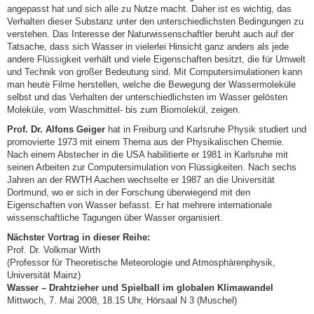
angepasst hat und sich alle zu Nutze macht. Daher ist es wichtig, das
Verhalten dieser Substanz unter den unterschiedlichsten Bedingungen zu
verstehen. Das Interesse der Naturwissenschaftler beruht auch auf der
Tatsache, dass sich Wasser in vielerlei Hinsicht ganz anders als jede
andere Flüssigkeit verhält und viele Eigenschaften besitzt, die für Umwelt
und Technik von großer Bedeutung sind. Mit Computersimulationen kann
man heute Filme herstellen, welche die Bewegung der Wassermoleküle
selbst und das Verhalten der unterschiedlichsten im Wasser gelösten
Moleküle, vom Waschmittel- bis zum Biomolekül, zeigen.
Prof. Dr. Alfons Geiger
hat in Freiburg und Karlsruhe Physik studiert und
promovierte 1973 mit einem Thema aus der Physikalischen Chemie.
Nach einem Abstecher in die USA habilitierte er 1981 in Karlsruhe mit
seinen Arbeiten zur Computersimulation von Flüssigkeiten. Nach sechs
Jahren an der RWTH Aachen wechselte er 1987 an die Universität
Dortmund, wo er sich in der Forschung überwiegend mit den
Eigenschaften von Wasser befasst. Er hat mehrere internationale
wissenschaftliche Tagungen über Wasser organisiert.
Nächster Vortrag in dieser Reihe:
Prof. Dr. Volkmar Wirth
(Professor für Theoretische Meteorologie und Atmosphärenphysik,
Universität Mainz)
Wasser – Drahtzieher und Spielball im globalen Klimawandel
Mittwoch, 7. Mai 2008, 18.15 Uhr, Hörsaal N 3 (Muschel)