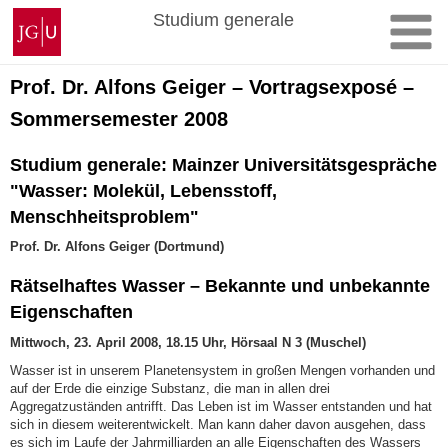
Zum
Johannes
Studium generale
Inhalt
Gutenberg-
springen
Universität
Mainz
Prof. Dr. Alfons Geiger – Vortragsexposé –
Sommersemester 2008
Studium generale: Mainzer Universitätsgespräche
"Wasser: Molekül, Lebensstoff,
Menschheitsproblem"
Prof. Dr. Alfons Geiger (Dortmund)
Rätselhaftes Wasser – Bekannte und unbekannte
Eigenschaften
Mittwoch, 23. April 2008, 18.15 Uhr, Hörsaal N 3 (Muschel)
Wasser ist in unserem Planetensystem in großen Mengen vorhanden und
auf der Erde die einzige Substanz, die man in allen drei
Aggregatzuständen antrifft. Das Leben ist im Wasser entstanden und hat
sich in diesem weiterentwickelt. Man kann daher davon ausgehen, dass
es sich im Laufe der Jahrmilliarden an alle Eigenschaften des Wassers