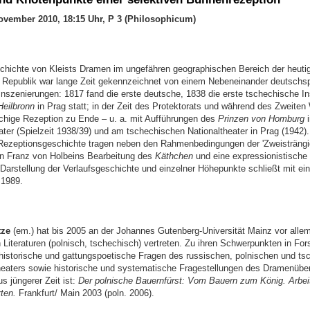
ovember 2010, 18:15 Uhr, P 3 (Philosophicum)
hichte von Kleists Dramen im ungefähren geographischen Bereich der heuti
Republik war lange Zeit gekennzeichnet von einem Nebeneinander deutschsp
Inszenierungen: 1817 fand die erste deutsche, 1838 die erste tschechische I
eilbronn
in Prag statt; in der Zeit des Protektorats und während des Zweiten 
chige Rezeption zu Ende – u. a. mit Aufführungen des
Prinzen von Homburg
i
er (Spielzeit 1938/39) und am tschechischen Nationaltheater in Prag (1942). 
 Rezeptionsgeschichte tragen neben den Rahmenbedingungen der 'Zweisträngig
n Franz von Holbeins Bearbeitung des
Käthchen
und eine expressionistische
 Darstellung der Verlaufsgeschichte und einzelner Höhepunkte schließt mit ei
 1989.
tze
(em.) hat bis 2005 an der Johannes Gutenberg-Universität Mainz vor allem
 Literaturen (polnisch, tschechisch) vertreten. Zu ihren Schwerpunkten in Fo
historische und gattungspoetische Fragen des russischen, polnischen und ts
aters sowie historische und systematische Fragestellungen des Dramenübe
s jüngerer Zeit ist:
Der polnische Bauernfürst: Vom Bauern zum König. Arbeit
ten.
Frankfurt/ Main 2003 (poln. 2006).