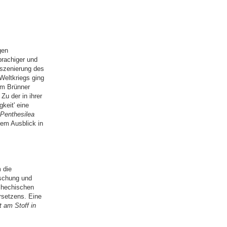
gen
rachiger und
nszenierung des
Weltkriegs ging
m Brünner
Zu der in ihrer
keit' eine
Penthesilea
nem Ausblick in
 die
rschung und
chechischen
rsetzens. Eine
 am Stoff in