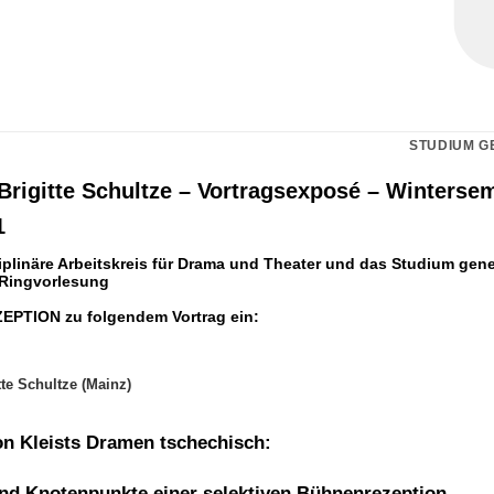
STUDIUM G
 Brigitte Schultze – Vortragsexposé – Winterse
1
ziplinäre Arbeitskreis für Drama und Theater und das Studium gene
Ringvorlesung
EPTION zu folgendem Vortrag ein:
itte Schultze (Mainz)
on Kleists Dramen tschechisch:
nd Knotenpunkte einer selektiven Bühnenrezeption