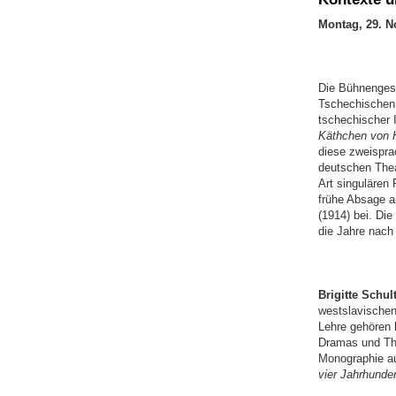
Montag, 29. N
Die Bühnengesc
Tschechischen 
tschechischer 
Käthchen von H
diese zweispra
deutschen Theat
Art singulären
frühe Absage a
(1914) bei. Die
die Jahre nach
Brigitte Schul
westslavischen
Lehre gehören 
Dramas und The
Monographie au
vier Jahrhunder