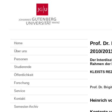
Zum
Johannes
Inhalt
Gutenberg-
springen
Universität
Mainz
Prof. Dr.
Home
2010/201
Über uns
Personen
Der Interdis
Rahmen der 
Studierende
KLEISTS REZ
Öffentlichkeit
Forschung
Prof. Dr. Brig
Service
Kontakt
Heinrich v
Semester-Archiv
Kontexte u