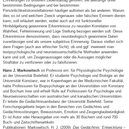
Erinnerungen zu unserem Lebensalltag gehören, sie allerdings unter
bestimmten Bedingungen und bei bestimmten
Persönlichkeitskonstellationen häufiger auftreten als bei anderen. Warum
dies so ist und welchem Zweck ungenaues oder falsches Erinnern dienen
kann, soll erläutert werden, wobei auch auf mit funktioneller
Hirnbildgebung gewonnene Erkennt­nisse zu neuralen Korrelaten von
Wahrheit, Fehlerinnerung und Lüge Stellung bezogen werden soll. Diese
Erkenntnisse demonstrieren, dass neurobiologisch gewonnene Daten
zuverlässiger sind als unsere subjektive Erinnerung. Daraus stellen sich
dann Fragen (auch aus ethischer Sicht), ob und ggf. inwieweit man
testpsychologische und neurowissenschaftliche Methoden anwenden
kann und soll, um Zeugenaus­sagen oder die Aussagen möglicher
Straftäter zu verifizieren oder zu falsifizieren.
Hans J. Markowitsch
ist Professor em. für Physiologische Psychologie
an der Universität Bielefeld. Er stu­dierte Psychologie und Biologie an der
Universität Konstanz, war in Kopenhagen an der Medizinischen Fakultät,
hatte Professuren für Biopsychologie an den Universitäten von Konstanz
und Bochum inne und erhielt Rufe auf Professuren für Psychologie und
Neurowissenschaften von australischen und kana­dischen Universitäten.
Er leitete die Gedächtnisambulanz der Universität Bielefeld. Seine
Forschungs­gebiete liegen in den Bereichen von Gedächtnis und
Gedächtnisstörungen, Bewusstsein, Emotion und Zeugenglaubwürdigkeit.
Er ist Autor oder Herausgeber von mehr als 30 Büchern und rund 700
Buch- und Zeitschriftenartikeln.
Publikationen: Markowitsch, H. J. (2009).
Das Gedächtnis: Entwicklung –