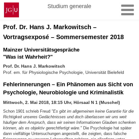
Zum
Johannes
Studium generale
Inhalt
Gutenberg-
springen
Universität
Mainz
Prof. Dr. Hans J. Markowitsch –
Vortragsexposé – Sommersemester 2018
Mainzer Universitätsgespräche
"Was ist Wahrheit?"
Prof. Dr. Hans J. Markowitsch
Prof. em. für Physiologische Psychologie, Universität Bielefeld
Fehlerinnerungen – Ein Phänomen aus Sicht von
Psychologie, Neurobiologie und Kriminalistik
Mittwoch, 2. Mai 2018, 18:15 Uhr, Hörsaal N 1 (Muschel)
Schon 1901 schrieb Freud
"Es gibt im allgemeinen keine Garantie für die
Richtigkeit unseres Gedächt­nisses und doch überlassen wir uns weit
häufiger dem Anspruch, dass wir seinen Informationen Glauben schenken
können, als es objektiv gerechtfertigt wäre."
Die Psychologie hat später
dann vielfältige Unter­suchungen angestellt, die zeigten, dass falsche