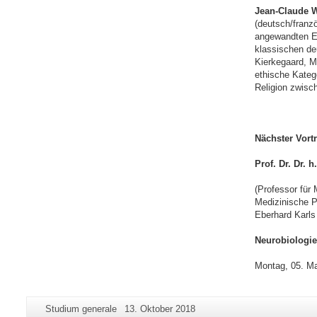
Jean-Claude W
(deutsch/franzö
angewandten Et
klassischen de
Kierkegaard, M
ethische Kateg
Religion zwisch
Nächster Vortr
Prof. Dr. Dr. 
(Professor für 
Medizinische P
Eberhard Karls
Neurobiologi
Montag, 05. Ma
Zusätzliche
Seiten-
Letzte
Studium generale
13. Oktober 2018