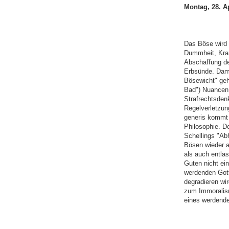
Montag, 28. Ap
Das Böse wird s
Dummheit, Kran
Abschaffung de
Erbsünde. Dami
Bösewicht" gehö
Bad") Nuancen 
Strafrechtsdenk
Regelverletzun
generis kommt 
Philosophie. D
Schellings "Ab
Bösen wieder a
als auch entla
Guten nicht ein
werdenden Gott
degradieren wi
zum Immoralis
eines werdende