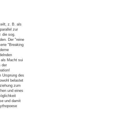
lt, z. B. als
arallel zur
 die sog.
en. Der "reine
serie "Breaking
derne
adelnden
 als Macht sui
 der
ation!
em Ursprung des
owohl belastet
eziehung zum
chen und eines
öglichkeit
se und damit
Mythopoese