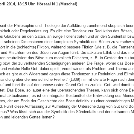
ril 2014, 18:15 Uhr, Hörsaal N 1 (Muschel)
eit der Philosophie und Theologie der Aufklärung zunehmend skeptisch beurtei
kheit oder Regelverletzung. Es gibt eine Tendenz zur Reduktion des Bösen, p
s Glaubens an den Satan, an ewige Höllenstrafen und an den Sündenfall bzw.
t scheinen Dimensionen einer komplexen Symbolik des Bösen zu verschwind
rt in die (schlechte) Fiktion, während bessere Fiktion (wie z. B. die Fernseh
und Mischformen des Bösen vor Augen führt. Die säkulare Ethik und das mo
en neutralisiert das Böse zum moralisch Falschen, z. B. in Gestalt der zu t
g bzw. der zu verhütenden Schädigungen anderer. Die Frage, woher das Böse
und welche Rolle Gott dabei spielt, verschwindet als Problem und Thema aus
och es gibt auch Widerstand gegen diese Tendenzen zur Reduktion und Elimin
handlung über die menschliche Freiheit" (1809) nimmt die alte Frage nach d
uf und führt ihn auf den unbewussten Grund Gottes zurück. Gott wird damit s
stet. Das Böse, so lautet eine der überraschenden Thesen, kann sich ohne B
mal aktualisieren; es ist ein integraler Bestandteil der Entwicklung des Mens
es, der am Ende der Geschichte das Böse definitiv zu einer ohnmächtigen M
rd. Führt diese Auffassung zur Aufhebung der Unterscheidung von Gut und Bö
mus? Was lässt sich aus der Symbolik des Sündenfalls und der seltsamen 
n und leidenden Gottes lernen?