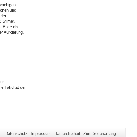
prachigen
ischen und
 der
 Stirner,
s Böse als
er Aufklärung.
ür
he Fakultät der
Datenschutz
Impressum
Barrierefreiheit
Zum Seitenanfang