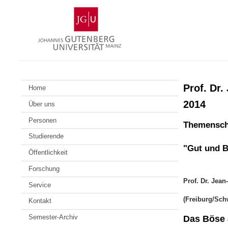
Zum
Johannes
Inhalt
Gutenberg-
springen
Universität
Mainz
Prof. Dr
Home
2014
Über uns
Personen
Themensch
Studierende
"Gut und 
Öffentlichkeit
Forschung
Prof. Dr. Jean
Service
(Freiburg/Sch
Kontakt
Semester-Archiv
Das Böse 