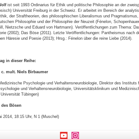
olf
ist seit 1993 Ordinarius für Ethik und politische Philosophie an der zweis
sisch) Universität Freiburg in der Schweiz. Er arbeitet im Bereich der analyt
hik, der Straftheorien, des philosophischen Liberalismus und Pragmatismus,
utschen Philosophie und der Philosophie der Neuzeit (Fénelon, Schopenhauer,
ill, Nietzsche und Eduard von Hartmann). Veröffentlichungen zum Thema: Da
orie (2002); Das Böse (2011). Letzte Veröffentlichungen: Pantheismus nach d
en Häresie und Poesie (2013); Hrsg.: Fénelon über die reine Liebe (2014).
ag in dieser Reihe:
h. c. mult. Niels Birbaumer
Medizinische Psychologie und Verhaltensneurobiologie, Direktor des Instituts f
sychologie und Verhaltensneurobiologie, Universitätsklinikum und Medizinisc
 Universität Tübingen)
e des Bösen
i 2014, 18:15 Uhr, N 1 (Muschel)
Youtube
Instagram