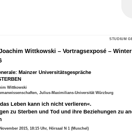
STUDIUM G
. Joachim Wittkowski – Vortragsexposé – Winte
6
nerale: Mainzer Universitätsgespräche
STERBEN
chim Wittkowski
Humanwissenschaften, Julius-Maximilians-Universität Würzburg
das Leben kann ich nicht verlieren«.
ngen zu Sterben und Tod und ihre Beziehungen zu a
n
 November 2015, 18:15 Uhr, Hörsaal N 1 (Muschel)