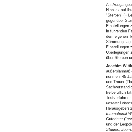
Als Ausgangpun
Hinblick auf i
"Sterben" (= L
gegenüber Ster
Einstellungen 
in führenden Fa
dem eigenen To
Stimmungslage 
Einstellungen z
Überlegungen z
über Sterben u
Joachim Wittk
außerplanmäßig
nunmehr 45 Jah
und Trauer (Tha
Sachverständi
freiberuflich t
Testverfahren 
unserer Lebens
Herausgebersta
International 
Gutachter ("re
und der Leopol
Studies, Journ