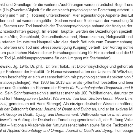
kt und Grundlage für die weiteren Ausführungen werden zunächst Begriff und
hre (Un-)Zweckmäßigkeit für die empirisch-psychologische Forschung erörtert,
eben) und "Tod" (= Totsein) unterschieden. Vier eigenständige Aspekte des Er
ben und Tod werden eingeführt. Sodann wird der Stellenwert der Forschung ü
zu Sterben und Tod innerhalb der Thanatopsychologie anhand der Analyse der
chzeitschriften gezeigt. Im ersten Hauptteil werden die Beziehungen speziell
d zu Alter, Geschlecht, Gesundheitszustand, Neurotizismus, Religiosität und 
referiert. Im zweiten Hauptteil wird dies durch Befunde zum Zusammenhang
u Sterben und Tod und Stressbewältigung (Coping) vertieft. Der Vortrag schlie
um praktischen Nutzen dieser Forschungsrichtung für Hospizarbeit und die U
nd Tod (Ausbildungsprogramme für den Umgang mit Sterbenden).
owski,
Jg. 1945, Dr. phil., Dr. phil. habil., ist Diplompsychologe und gehört al
er Professor der Fakultät für Humanwissenschaften der Universität Würzburg
ren beschäftigt er sich wissenschaftlich mit psychologischen Aspekten von 
natopsychologie). Von 1988 bis 2013 war er als (öffentlich bestellter und beei
ger und Gutachter im Rahmen der
Praxis für Psychologische Diagnostik und 
ätig. Sein Schriftenverzeichnis umfasst mehr als 100 Publikationen, darunter z
und fünf Monographien (zuletzt
Warum der Tod kein Sterben kennt. Neue Eins
zeit,
gemeinsam mit Hans Strenge). Als einziger deutscher Wissenschaftler 
b der Zeitschrift Omega:
Journal of Death and Dying
an, und er ist aktives Mi
Work Group on Death, Dying, and Bereavement.
Wittkowski war bzw. ist wissen
viewer") im Auftrag der Deutschen Forschungsgemeinschaft, der Stiftung Vol
dina – Nationale Akademie der Naturwissenschaften sowie für die Fachzeitsch
al of Applied Gerontology und Omega: Journal of Death and Dying.
Homepage