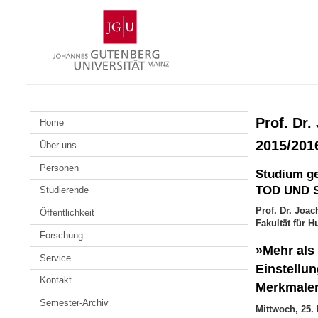
Zum
Johannes
Inhalt
Gutenberg-
springen
Universität
Mainz
Prof. Dr
Home
2015/201
Über uns
Personen
Studium ge
TOD UND 
Studierende
Prof. Dr. Joa
Öffentlichkeit
Fakultät für 
Forschung
»Mehr als 
Service
Einstellu
Kontakt
Merkmale
Semester-Archiv
Mittwoch, 25.