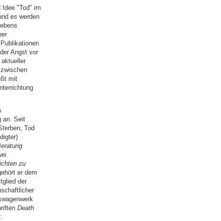
 Idee "Tod" im
 und es werden
lebens
ber
 Publikationen
 der Angst vor
aktueller
 zwischen
ßt mit
nterrichtung
s
 an. Seit
Sterben, Tod
digter)
Beratung
wei
ichten zu
gehört er dem
tglied der
schaftlicher
kswagenwerk
riften
Death
: