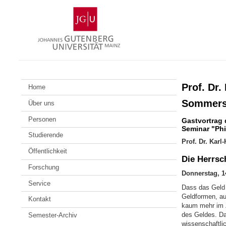
Zum
Johannes
Inhalt
Gutenberg-
springen
Universität
Mainz
Prof. Dr.
Home
Sommers
Über uns
Personen
Gastvortrag 
Seminar "Phi
Studierende
Prof. Dr. Kar
Öffentlichkeit
Die Herrsc
Forschung
Donnerstag, 14
Service
Dass das Geld d
Geldformen, au
Kontakt
kaum mehr im Zw
des Geldes. Da
Semester-Archiv
wissenschaftlic