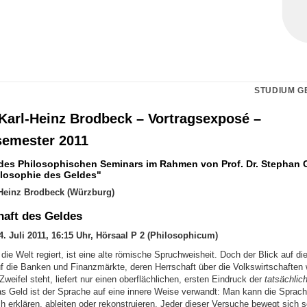
STUDIUM G
 Karl-Heinz Brodbeck – Vortragsexposé –
emester 2011
des Philosophischen Seminars im Rahmen von Prof. Dr. Stephan G
losophie des Geldes"
l-Heinz Brodbeck (Würzburg)
haft des Geldes
. Juli 2011, 16:15 Uhr, Hörsaal P 2 (Philosophicum)
ie Welt regiert, ist eine alte römische Spruchweisheit. Doch der Blick auf di
f die Banken und Finanzmärkte, deren Herrschaft über die Volkswirtschaften 
eifel steht, liefert nur einen oberflächlichen, ersten Eindruck der
tatsächlic
s Geld ist der Sprache auf eine innere Weise verwandt: Man kann die Sprach
h erklären, ableiten oder rekonstruieren. Jeder dieser Versuche bewegt sich 