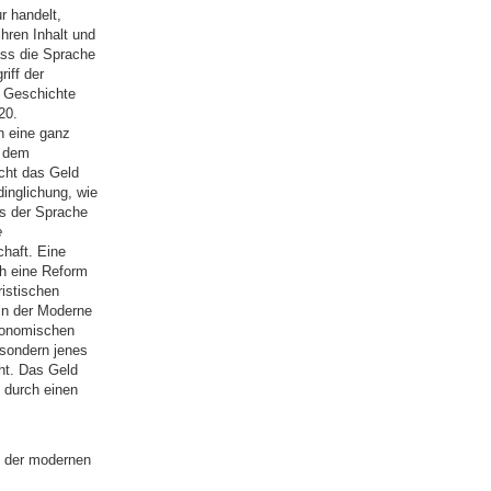
r handelt,
hren Inhalt und
ass die Sprache
iff der
r Geschichte
20.
h eine ganz
, dem
scht das Geld
dinglichung, wie
s der Sprache
e
haft. Eine
ch eine Reform
istischen
in der Moderne
ökonomischen
sondern jenes
ht. Das Geld
h durch einen
k der modernen