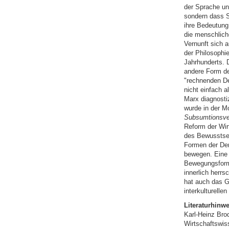
der Sprache un
sondern dass S
ihre Bedeutung
die menschlich
Vernunft sich 
der Philosophi
Jahrhunderts. 
andere Form de
"rechnenden De
nicht einfach a
Marx diagnosti
wurde in der M
Subsumtionsver
Reform der Wir
des Bewusstsei
Formen der Den
bewegen. Eine 
Bewegungsform 
innerlich herr
hat auch das Ge
interkulturellen
Literaturhinwe
Karl-Heinz Bro
Wirtschaftswis