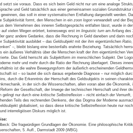
d setzt sie voraus. Dass es sich beim Geld nicht nur um eine analoge Struktu
prache und Geld tatsächlich aus einer gemeinsamen sozialen Grundstruktur i
 gewinnen, das soll in einer systematischen Entfaltung dargestellt werden. D
e Subjektivität formt, den Menschen in ein
zoon logon
verwandelt und der Begr
aus dem Vernehmen des inneren Selbstgesprächs entfalten lässt, wurde in de
e auf vielen Wegen erörtert, keineswegs erst im
linguistic turn
am Anfang des 
Der ganz andere Gedanke, dass die Rechnung in Geld daneben und darin noc
r Subjektivität ausbildet – das
Geldsubjekt
mit der ihm eigentümlichen
Ratio
nken" –, bleibt bislang eine bestenfalls erahnte Beziehung. Tatsächlich herr
ls ein äußeres Verhältnis über die Menschen kraft der ihm eigentümlichen Ver
zierte. Das Geld herrscht als Subjektform
im
menschlichen Subjekt. Der Logo
oderne mehr und mehr durch die Ratio der Rechnung überlagert. Dieses
inner
hältnis
ist die wahre Bewegungsform der äußerlich erscheinenden Geldherrsc
tschaft ist – so lautet die sich daraus ergebende Diagnose – nur möglich dur
ns, durch die Erkenntnis der Herrschaft des Geldsubjekts in seinen charakter
kmechanik, in der sich die Wissenschaften, allen voran aber die Ökonomik, 
Reform der Gesellschaft, der Irrwege der technischen Herrschaft und ihrer 
gelingt nur durch eine
kritische Selbstreflexion
– nicht einfach
der
Vernunft, 
schenden Teils des rechnenden Denkens, der das Dogma der Moderne ausmac
ldsubjekt globalisiert, so dass diese kritische Selbstreflexion heute nur noc
 und interreligiösen Diskurs möglich ist.
ise:
dbeck: Die fragwürdigen Grundlagen der Ökonomie. Eine philosophische Kriti
senschaften, 5. Aufl., Darmstadt 2009 (WBG).