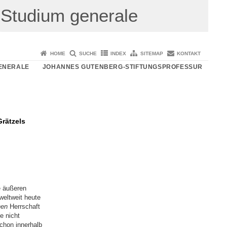
Studium generale
HOME
SUCHE
INDEX
SITEMAP
KONTAKT
ENERALE
JOHANNES GUTENBERG-STIFTUNGSPROFESSUR
rätzels
e äußeren
weltweit heute
hen
Herrschaft
e nicht
schon innerhalb