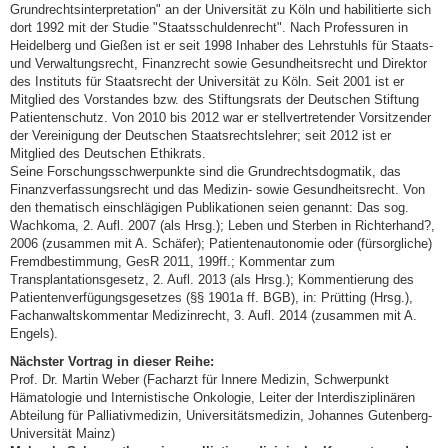
Grundrechtsinterpretation" an der Universität zu Köln und habilitierte sich
dort 1992 mit der Studie "Staatsschuldenrecht". Nach Professuren in
Heidelberg und Gießen ist er seit 1998 Inhaber des Lehrstuhls für Staats-
und Verwaltungsrecht, Finanzrecht sowie Gesundheitsrecht und Direktor
des Instituts für Staatsrecht der Universität zu Köln. Seit 2001 ist er
Mitglied des Vorstandes bzw. des Stiftungsrats der Deutschen Stiftung
Patientenschutz. Von 2010 bis 2012 war er stellvertretender Vorsitzender
der Vereinigung der Deutschen Staatsrechtslehrer; seit 2012 ist er
Mitglied des Deutschen Ethikrats.
Seine Forschungsschwerpunkte sind die Grundrechtsdogmatik, das
Finanzverfassungsrecht und das Medizin- sowie Gesundheitsrecht. Von
den thematisch einschlägigen Publikationen seien genannt: Das sog.
Wachkoma, 2. Aufl. 2007 (als Hrsg.); Leben und Sterben in Richterhand?,
2006 (zusammen mit A. Schäfer); Patientenautonomie oder (fürsorgliche)
Fremdbestimmung, GesR 2011, 199ff.; Kommentar zum
Transplantationsgesetz, 2. Aufl. 2013 (als Hrsg.); Kommentierung des
Patientenverfügungsgesetzes (§§ 1901a ff. BGB), in: Prütting (Hrsg.),
Fachanwaltskommentar Medizinrecht, 3. Aufl. 2014 (zusammen mit A.
Engels).
Nächster Vortrag in dieser Reihe:
Prof. Dr. Martin Weber (Facharzt für Innere Medizin, Schwerpunkt
Hämatologie und Internistische Onkologie, Leiter der Interdisziplinären
Abteilung für Palliativmedizin, Universitätsmedizin, Johannes Gutenberg-
Universität Mainz)