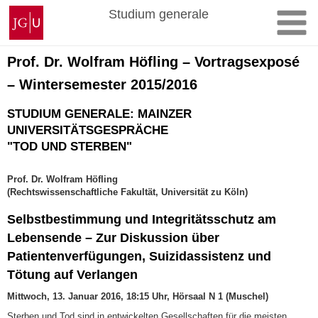
Zum
Johannes
Studium generale
Inhalt
Gutenberg-
springen
Universität
Mainz
Prof. Dr. Wolfram Höfling – Vortragsexposé
– Wintersemester 2015/2016
STUDIUM GENERALE: MAINZER
UNIVERSITÄTSGESPRÄCHE
"TOD UND STERBEN"
Prof. Dr. Wolfram Höfling
(Rechtswissenschaftliche Fakultät, Universität zu Köln)
Selbstbestimmung und Integritätsschutz am
Lebensende – Zur Diskussion über
Patientenverfügungen, Suizidassistenz und
Tötung auf Verlangen
Mittwoch, 13. Januar 2016, 18:15 Uhr, Hörsaal N 1 (Muschel)
Sterben und Tod sind in entwickelten Gesellschaften für die meisten