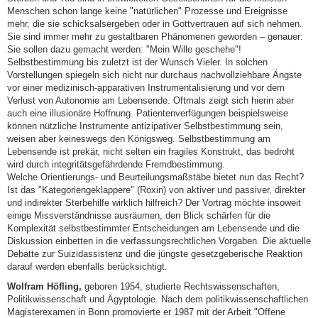
Menschen schon lange keine "natürlichen" Prozesse und Ereignisse
mehr, die sie schicksalsergeben oder in Gottvertrauen auf sich nehmen.
Sie sind immer mehr zu gestaltbaren Phänomenen geworden – genauer:
Sie sollen dazu gemacht werden: "Mein Wille geschehe"!
Selbstbestimmung bis zuletzt ist der Wunsch Vieler. In solchen
Vorstellungen spiegeln sich nicht nur durchaus nachvollziehbare Ängste
vor einer medizinisch-apparativen Instrumentalisierung und vor dem
Verlust von Autonomie am Lebensende. Oftmals zeigt sich hierin aber
auch eine illusionäre Hoffnung. Patientenverfügungen beispielsweise
können nützliche Instrumente antizipativer Selbstbestimmung sein,
weisen aber keineswegs den Königsweg. Selbstbestimmung am
Lebensende ist prekär, nicht selten ein fragiles Konstrukt, das bedroht
wird durch integritätsgefährdende Fremdbestimmung.
Welche Orientierungs- und Beurteilungsmaßstäbe bietet nun das Recht?
Ist das "Kategoriengeklappere" (Roxin) von aktiver und passiver, direkter
und indirekter Sterbehilfe wirklich hilfreich? Der Vortrag möchte insoweit
einige Missverständnisse ausräumen, den Blick schärfen für die
Komplexität selbstbestimmter Entscheidungen am Lebensende und die
Diskussion einbetten in die verfassungsrechtlichen Vorgaben. Die aktuelle
Debatte zur Suizidassistenz und die jüngste gesetzgeberische Reaktion
darauf werden ebenfalls berücksichtigt.
Wolfram Höfling,
geboren 1954, studierte Rechtswissenschaften,
Politikwissenschaft und Ägyptologie. Nach dem politikwissenschaftlichen
Magisterexamen in Bonn promovierte er 1987 mit der Arbeit "Offene