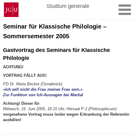
Zum
Johannes
Studium generale
Inhalt
Gutenberg-
springen
Universität
Mainz
Seminar für Klassische Philologie –
Sommersemester 2005
Gastvortrag des Seminars für Klassische
Philologie
ACHTUNG!
VORTRAG FÄLLT AUS!
PD Dr. Maria Becker (Osnabrück)
»Ich will nicht die Frau meiner Frau sein.«
Zur Funktion von Ich-Aussagen bei Martial
Achtung! Dieser für
Mittwoch, 15. Juni 2005, 18.15 Uhr, Hörsaal P 2 (Philosophicum)
vorgesehene Vortrag muss leider wegen Erkrankung der Referentin
ausfallen!