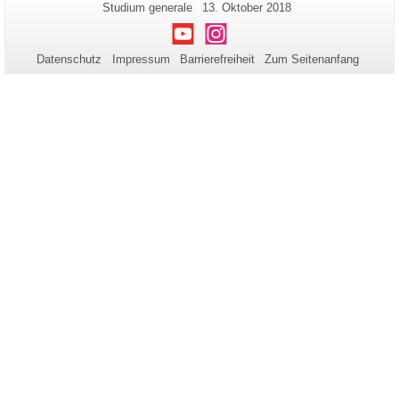
Zusätzliche
Seiten-
Letzte
Studium generale
13. Oktober 2018
Name:
Aktualisierung:
Informationen
Youtube
Instagram
zu
Datenschutz
Impressum
Barrierefreiheit
Zum Seitenanfang
dieser
Seite