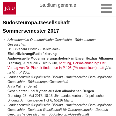
Zum
Johannes
Studium generale
Inhalt
Gutenberg-
springen
Universität
Mainz
Südosteuropa-Gesellschaft –
Sommersemester 2017
Arbeitsbereich Osteuropäische Geschichte · Südosteuropa-
Gesellschaft
Dr. Eckehard Pistrick (Halle/Saale)
Elektrifizierung/Radiofizierung –
Audiovisuelle Modernisierungsrhetorik in Enver Hoxhas Albanien
Dienstag, 9. Mai 2017, 18:15 Uhr,
Achtung, Hörsaaländerung: Der
Vortrag von Dr. Pistrick findet nun in P 103 (Philosophicum) statt
[d.h.
nicht in P 208].
Landeszentrale für politische Bildung · Arbeitsbereich Osteuropäische
Geschichte · Südosteuropa-Gesellschaft
Anila Wilms (Berlin)
Geschichten und Mythen aus den albanischen Bergen
Dienstag, 23. Mai 2017, 18:15 Uhr, Landeszentrale für politische
Bildung, Am Kronberger Hof 6, 55116 Mainz
Landeszentrale für politische Bildung · Arbeitsbereich Osteuropäische
Geschichte · Deutsche Gesellschaft für Osteuropakunde · Deutsch-
Griechische Gesellschaft · Südosteuropa-Gesellschaft