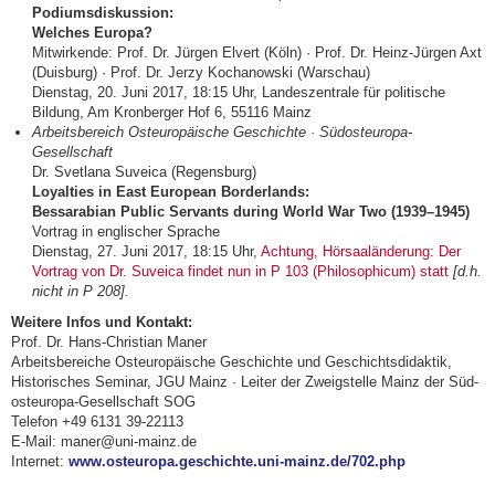
Podiumsdiskussion:
Welches Europa?
Mitwirkende: Prof. Dr. Jürgen Elvert (Köln) · Prof. Dr. Heinz-Jürgen Axt
(Duisburg) · Prof. Dr. Jerzy Kochanowski (Warschau)
Dienstag, 20. Juni 2017, 18:15 Uhr, Landeszentrale für politische
Bildung, Am Kronberger Hof 6, 55116 Mainz
Arbeitsbereich Osteuropäische Geschichte · Südosteuropa-
Gesellschaft
Dr. Svetlana Suveica (Regensburg)
Loyalties in East European Borderlands:
Bessarabian Public Servants during World War Two (1939–1945)
Vortrag in englischer Sprache
Dienstag, 27. Juni 2017, 18:15 Uhr,
Achtung, Hörsaaländerung: Der
Vortrag von Dr. Suveica findet nun in P 103 (Philosophicum) statt
[d.h.
nicht in P 208].
Weitere Infos und Kontakt:
Prof. Dr. Hans-Christian Maner
Arbeitsbereiche Osteuropäische Geschich­te und Ge­schichts­didaktik,
Historisches Seminar, JGU Mainz · Leiter der Zweig­stelle Mainz der Süd­
osteuropa-Gesellschaft SOG
Telefon +49 6131 39-22113
E-Mail: maner@uni-mainz.de
Internet:
www.osteuropa.geschichte.uni-mainz.de/702.php